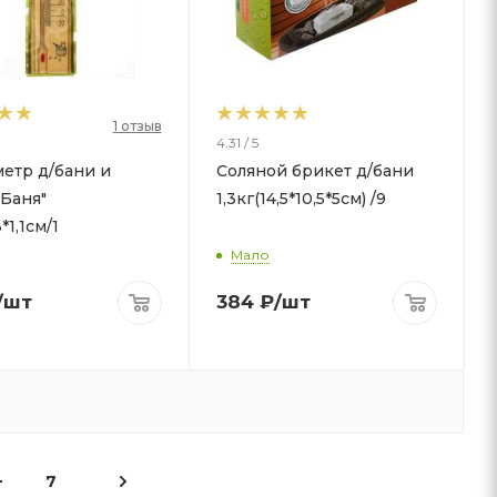
1 отзыв
4.31 / 5
етр д/бани и
Соляной брикет д/бани
"Баня"
1,3кг(14,5*10,5*5см) /9
*1,1см/1
Мало
/шт
384
₽
/шт
7