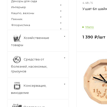
Декоры для сада
4.48 / 5
Интерьер
Ушат 6л ша
Кашпо, вазоны
Пикник
Флористика
Мало
1 390
₽
/шт
Хозяйственные
товары
Средства от
болезней, насекомых,
грызунов
Консервация,
виноделие
Подарочные