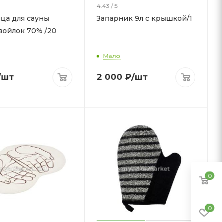
4.43 / 5
ца для сауны
Запарник 9л с крышкой/1
 войлок 70% /20
Мало
/шт
2 000
₽
/шт
0
0