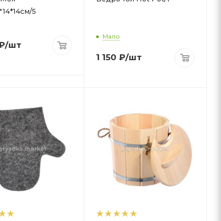
"14*14см/5
Мало
₽
/шт
1 150
₽
/шт