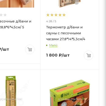
есочные д/бани и
4.28 / 5
8,8*6*4,5см/ 5
Термометр д/бани и
сауны с песочными
часами 27,8*14*5,3см/4
Мало
₽
/шт
1 800
₽
/шт