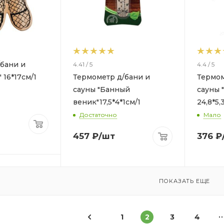
бани и
4.41 / 5
4.4 / 5
 16*17см/1
Термометр д/бани и
Термом
сауны "Банный
сауны 
веник"17,5*4*1см/1
24,8*5,3
Достаточно
Мало
457
₽
/шт
376
₽
ПОКАЗАТЬ ЕЩЕ
1
2
3
4