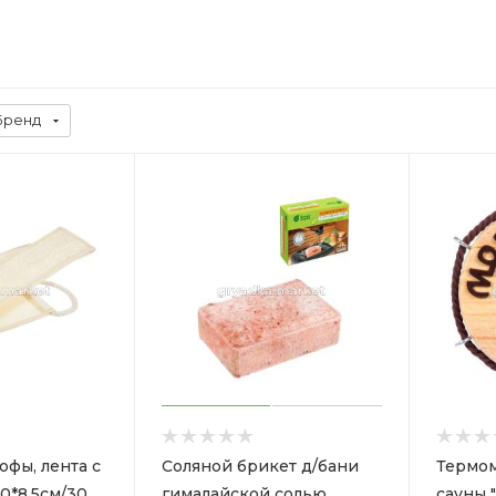
Бренд
юфы, лента с
Соляной брикет д/бани
Термом
0*8,5см/30
гималайской солью
сауны 