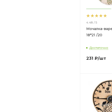
4.48 / 5
Мочалка-вар
18*21 /20
Достаточно
231
₽
/шт