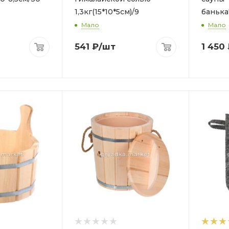
1,3кг(15*10*5см)/9
банька
Мало
Мало
541
₽
/шт
1 450