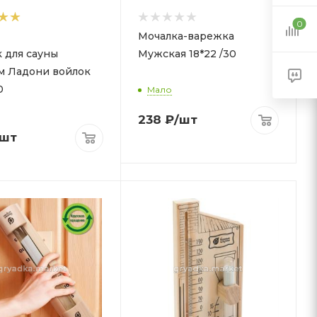
0
Мочалка-варежка
 для сауны
Мужская 18*22 /30
м Ладони войлок
0
Мало
238
₽
/шт
/шт