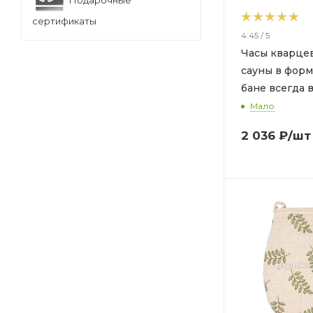
сертификаты
4.45 / 5
Часы кварцев
сауны в форм
бане всегда время
париться"27*
Мало
2 036
₽
/шт