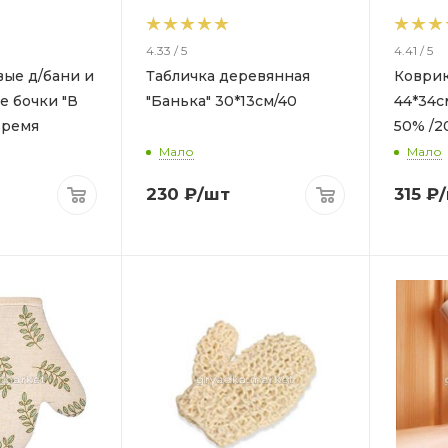
4.33 / 5
4.41 / 5
ые д/бани и
Табличка деревянная
Коврик
е бочки "В
"Банька" 30*13см/40
44*34с
50% /2
8см/ 5
Мало
Мало
230
₽
/шт
315
₽