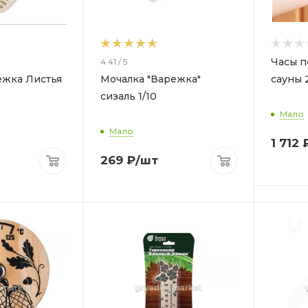
Часы п
4.41 / 5
ежка Листья
Мочалка "Варежка"
сауны 2
сизаль 1/10
Мало
Мало
1 712
269
₽
/шт