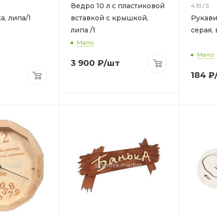
Ведро 10 л с пластиковой
4.51 / 5
йка, липа/1
вставкой с крышкой,
Рукави
липа /1
серая,
Мало
Мало
3 900
₽
/шт
184
₽