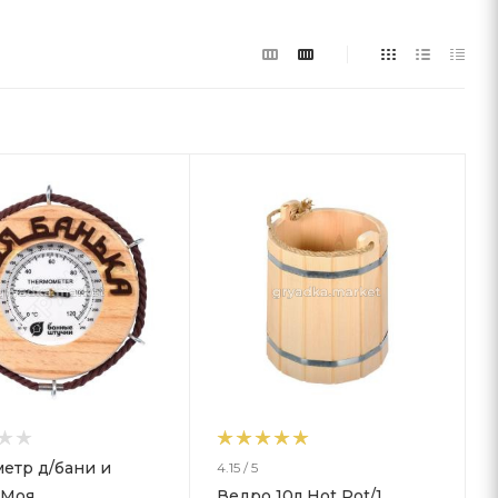
етр д/бани и
4.15 / 5
"Моя
Ведро 10л Hot Pot/1