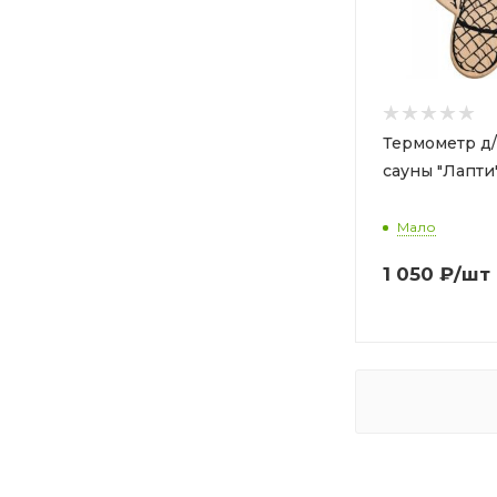
Термометр д/
сауны "Лапти"
Мало
1 050
₽
/шт