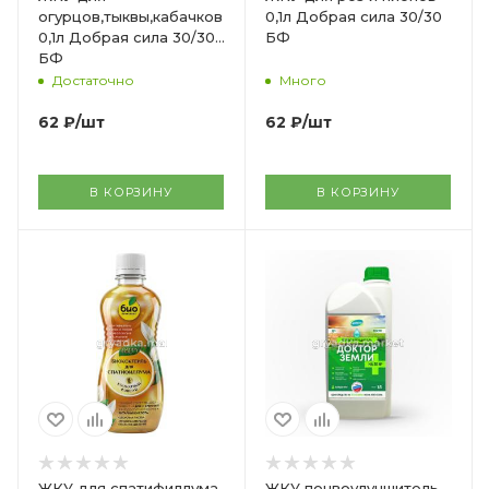
огурцов,тыквы,кабачков
0,1л Добрая сила 30/30
0,1л Добрая сила 30/30
БФ
БФ
Достаточно
Много
62
₽
/шт
62
₽
/шт
В КОРЗИНУ
В КОРЗИНУ
ЖКУ для спатифиллума
ЖКУ почвоулучшитель