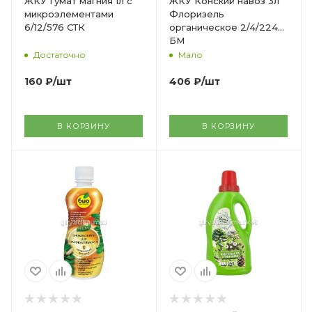
ЖКУ Гумат магния 1л с
ЖКУ Конский навоз 3л
микроэлементами
Флоризель
6/12/576 СТК
органическое 2/4/224
БМ
Достаточно
Мало
160
₽
/шт
406
₽
/шт
В КОРЗИНУ
В КОРЗИНУ