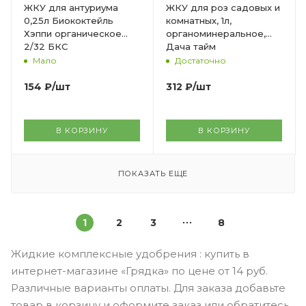
ЖКУ для антуриума
ЖКУ для роз садовых и
0,25л Биококтейль
комнатных, 1л,
Хэппи органическое
органоминеральное,
2/32 БКС
Дача тайм
Мало
Достаточно
154
₽
/шт
312
₽
/шт
В КОРЗИНУ
В КОРЗИНУ
ПОКАЗАТЬ ЕЩЕ
1
2
3
8
Жидкие комплексные удобрения : купить в
интернет-магазине «Грядка» по цене от 14 руб.
Различные варианты оплаты. Для заказа добавьте
товар в корзину и оформите заказ или обратитесь