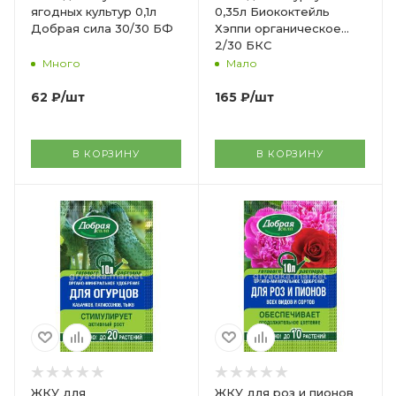
ягодных культур 0,1л
0,35л Биококтейль
Добрая сила 30/30 БФ
Хэппи органическое
2/30 БКС
Много
Мало
62
₽
/шт
165
₽
/шт
В КОРЗИНУ
В КОРЗИНУ
ЖКУ для
ЖКУ для роз и пионов