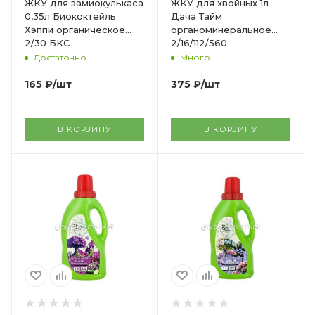
ЖКУ для замиокулькаса
ЖКУ для хвойных 1л
0,35л Биококтейль
Дача Тайм
Хэппи органическое
органоминеральное
2/30 БКС
2/16/112/560
Достаточно
Много
165
₽
/шт
375
₽
/шт
В КОРЗИНУ
В КОРЗИНУ