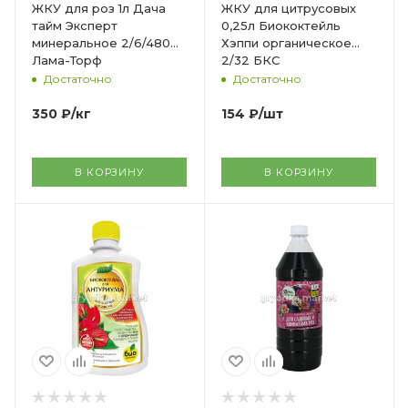
ЖКУ для роз 1л Дача
ЖКУ для цитрусовых
тайм Эксперт
0,25л Биококтейль
минеральное 2/6/480
Хэппи органическое
Лама-Торф
2/32 БКС
Достаточно
Достаточно
350
₽
/кг
154
₽
/шт
В КОРЗИНУ
В КОРЗИНУ