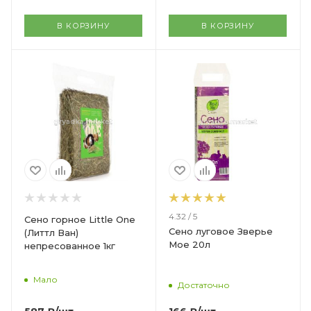
В КОРЗИНУ
В КОРЗИНУ
4.32 / 5
Сено горное Little One
Сено луговое Зверье
(Литтл Ван)
Мое 20л
непресованное 1кг
Мало
Достаточно