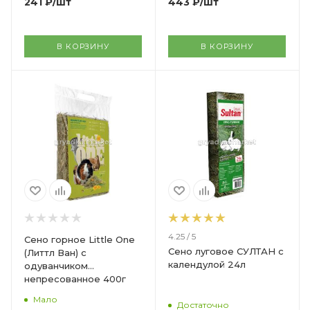
241
₽
/шт
443
₽
/шт
В КОРЗИНУ
В КОРЗИНУ
4.25 / 5
Сено горное Little One
Сено луговое СУЛТАН с
(Литтл Ван) с
календулой 24л
одуванчиком
непресованное 400г
Мало
Достаточно