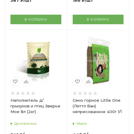
587
₽
/шт
166
₽
/шт
В КОРЗИНУ
В КОРЗИНУ
Наполнитель д/
Сено горное Little One
грызунов и птиц Зверье
(Литтл Ван)
Мое 8л (2кг)
непресованное 400г 1/1
Достаточно
Мало