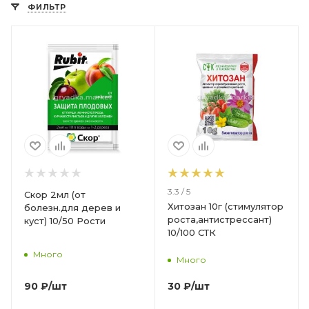
ФИЛЬТР
3.3 / 5
Скор 2мл (от
Хитозан 10г (стимулятор
болезн.для дерев и
роста,антистрессант)
куст) 10/50 Рости
10/100 СТК
Много
Много
90
₽
/шт
30
₽
/шт