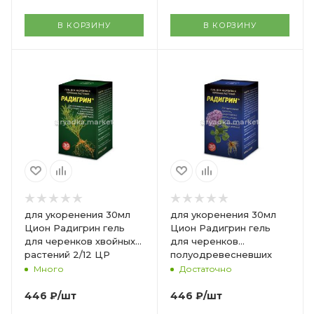
В КОРЗИНУ
В КОРЗИНУ
для укоренения 30мл
для укоренения 30мл
Цион Радигрин гель
Цион Радигрин гель
для черенков хвойных
для черенков
растений 2/12 ЦР
полуодревесневших
растений 2/12 ЦР
Много
Достаточно
446
₽
/шт
446
₽
/шт