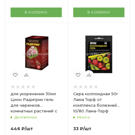
В КОРЗИНУ
В КОРЗИНУ
для укоренения 30мл
Сера коллоидная 50г
Цион Радигрин гель
Лама Торф от
для черенков
комплекса болезней
комнатных растений с
10/80 Лама-Торф
нежным стеблем 2/12
Достаточно
Много
ЦР
446
₽
/шт
33
₽
/шт