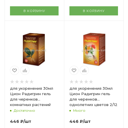
В КОРЗИНУ
В КОРЗИНУ
для укоренения 30мл
для укоренения 30мл
Цион Радигрин гель
Цион Радигрин гель
для черенков
для черенков
комнатных растений
однолетних цветов 2/12
2/12 ЦР
ЦР
Достаточно
Много
446
₽
/шт
446
₽
/шт