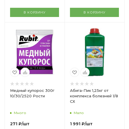
В КОРЗИНУ
В КОРЗИНУ
Медный купорос 300г
Абига-Пик 1,25кг от
10/30/2520 Рости
комплекса болезней 1/8
СХ
Много
Мало
271
₽
/шт
1 991
₽
/шт