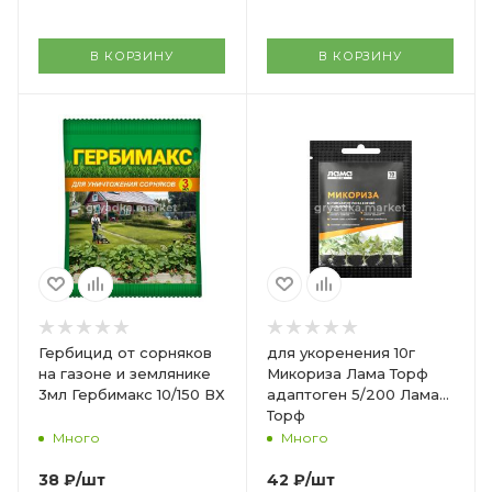
В КОРЗИНУ
В КОРЗИНУ
Гербицид от сорняков
для укоренения 10г
на газоне и землянике
Микориза Лама Торф
3мл Гербимакс 10/150 ВХ
адаптоген 5/200 Лама-
Торф
Много
Много
38
₽
/шт
42
₽
/шт