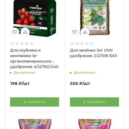
Для клубники и
Для хвойных 5кг ОМУ
земляники 1кг
удобрение 2/2/108 БХЗ
органоминеральное
удобрение 4/12/192/240
Фертика
Достаточно
Достаточно
198
₽
/шт
556
₽
/шт
В КОРЗИНУ
В КОРЗИНУ