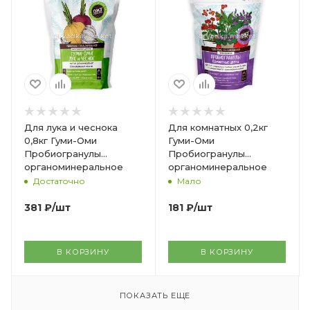
Для лука и чеснока
Для комнатных 0,2кг
0,8кг Гуми-Оми
Гуми-Оми
Пробиогранулы
Пробиогранулы
органоминеральное
органоминеральное
удобрение 2/12 БШ
удобрение 5/30 БШ
Достаточно
Мало
381
₽
/шт
181
₽
/шт
В КОРЗИНУ
В КОРЗИНУ
ПОКАЗАТЬ ЕЩЕ