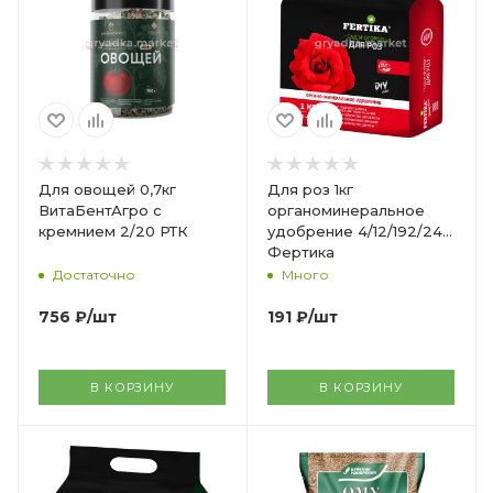
Для овощей 0,7кг
Для роз 1кг
ВитаБентАгро с
органоминеральное
кремнием 2/20 РТК
удобрение 4/12/192/240
Фертика
Достаточно
Много
756
₽
/шт
191
₽
/шт
В КОРЗИНУ
В КОРЗИНУ