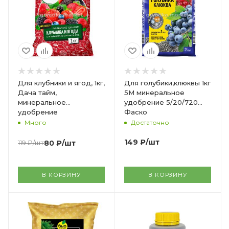
Для клубники и ягод, 1кг,
Для голубики,клюквы 1кг
Дача тайм,
5М минеральное
минеральное
удобрение 5/20/720
удобрение
Фаско
Много
Достаточно
149
₽
/шт
119
₽
/шт
80
₽
/шт
В КОРЗИНУ
В КОРЗИНУ