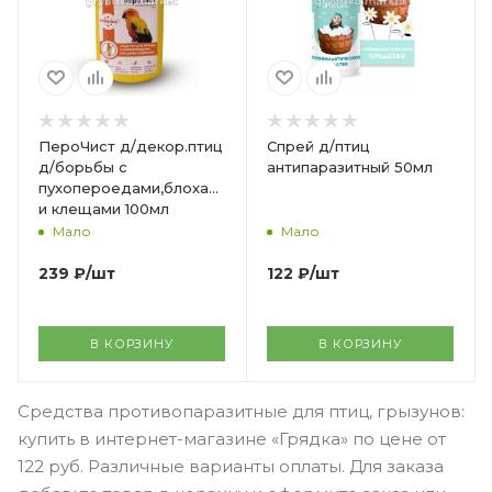
ПероЧист д/декор.птиц
Спрей д/птиц
д/борьбы с
антипаразитный 50мл
пухопероедами,блохами
и клещами 100мл
Мало
Мало
239
₽
/шт
122
₽
/шт
В КОРЗИНУ
В КОРЗИНУ
Средства противопаразитные для птиц, грызунов:
купить в интернет-магазине «Грядка» по цене от
122 руб. Различные варианты оплаты. Для заказа