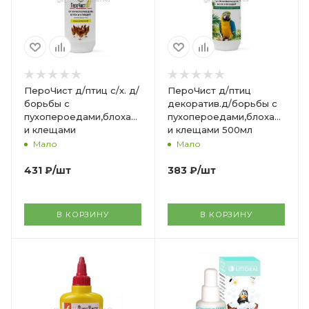
ПероЧист д/птиц с/х. д/
ПероЧист д/птиц
борьбы с
декоратив.д/борьбы с
пухопероедами,блохами
пухопероедами,блохами
и клещами
и клещами 500мл
Классический 500мл
Мало
Мало
431
₽
/шт
383
₽
/шт
В КОРЗИНУ
В КОРЗИНУ