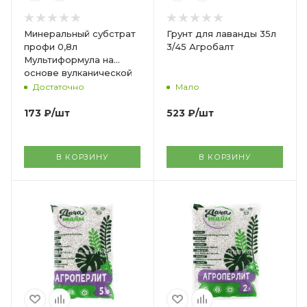
Минеральный субстрат
Грунт для лаванды 35л
профи 0,8л
3/45 Агробалт
Мультиформула на
основе вулканической
лавы 5/10 БТ
Достаточно
Мало
173
₽
/шт
523
₽
/шт
В КОРЗИНУ
В КОРЗИНУ