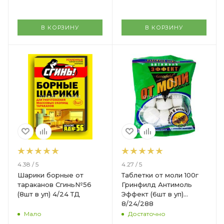
В КОРЗИНУ
В КОРЗИНУ
4.38 / 5
4.27 / 5
Шарики борные от
Таблетки от моли 100г
тараканов Сгинь№56
Гринфилд Антимоль
(8шт в уп) 4/24 ТД
Эффект (6шт в уп)
8/24/288
Мало
Достаточно