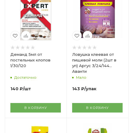
Деманд 5мл от
Ловушка клеевая от
постельных клопов
пищевой моли (2шт в
1/30/120
уп) Аргус 3/24/144
Аванти
Достаточно
Мало
140
₽
/шт
143
₽
/упак
В КОРЗИНУ
В КОРЗИНУ