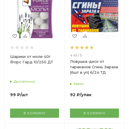
4.45 / 5
Шарики от моли 40г
Ловушка-диск от
Форс Гард 10/250 ДТ
тараканов Сгинь Зараза
(6шт в уп) 6/24 ТД
Достаточно
Мало
99
₽
/шт
92
₽
/упак
В КОРЗИНУ
В КОРЗИНУ