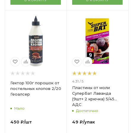
4.31 / 5
Гектор 100г порошок от
Пластины от моли
постельных клопов 2/20
СуперБат Лаванда
Геоалсер
(9шт+ 2 крючка) 5/45
АДС
Мало
Достаточно
450
₽
/шт
49
₽
/упак