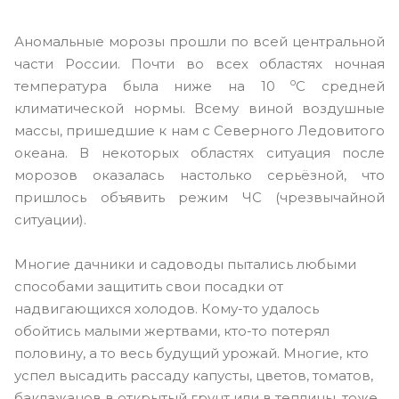
Аномальные морозы прошли по всей центральной
части России. Почти во всех областях ночная
o
температура была ниже на 10
C средней
климатической нормы. Всему виной воздушные
массы, пришедшие к нам с Северного Ледовитого
океана. В некоторых областях ситуация после
морозов оказалась настолько серьёзной, что
пришлось объявить режим ЧС (чрезвычайной
ситуации).
Многие дачники и садоводы пытались любыми
способами защитить свои посадки от
надвигающихся холодов. Кому-то удалось
обойтись малыми жертвами, кто-то потерял
половину, а то весь будущий урожай. Многие, кто
успел высадить рассаду капусты, цветов, томатов,
баклажанов в открытый грунт или в теплицы, тоже