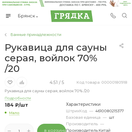
Брянск
Банные принадлежности
Рукавица для сауны
серая, войлок 70%
/20
4.51 / 5
Код товара: 00000180918
Рукавица для сауны серая, войлок 70% /20
Подробности
Характеристики
184
₽
/шт
ШтрихКод
—
4610080215377
Мало
Базовая единица
—
шт
Производитель
—
Производитель Китай
В КОРЗИНУ