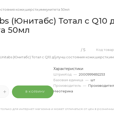
.состояния кожи,шерсти,иммунитета 50мл
bs (Юнитабс) Тотал с Q10 
а 50мл
/ 5
Код товар
Unitabs (Юнитабс) Тотал с Q10 д/улучш.состояния кожи,шерсти,и
Характеристики
ШтрихКод
—
2000999692253
Базовая единица
—
шт
Производитель
—
Производител
Неотерика
В КОРЗИНУ
 только для интернет-магазина и может отличаться от цен в розничны