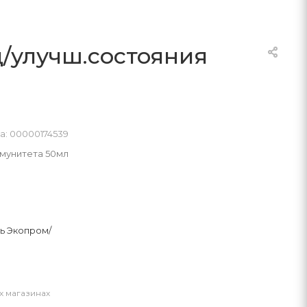
д/улучш.состояния
а: 00000174539
ммунитета 50мл
ь Экопром/
х магазинах