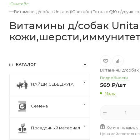
Юнитабс
—
Витамины д/собак Unitabs (Юнитабс) Тотал с Q10 д/улучш
Витамины д/собак Unita
кожи,шерсти,иммунитет
КАТАЛОГ
Витамины д/собак 
Подробности
НАЙДИ СЕБЕ ДРУГА
569
₽
/шт
Мало
Семена
Хочу в подарок
Посадочный материал
Цена действительна