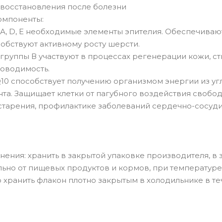
 восстановления после болезни
омпоненты:
А, D, E необходимые элементы эпителия. Обеспечиваю
собствуют активному росту шерсти.
 группы В участвуют в процессах регенерации кожи, с
оводимость.
10 способствует получению организмом энергии из угл
нта. Защищает клетки от пагубного воздействия свобо
старения, профилактике заболеваний сердечно-сосуди
нения: хранить в закрытой упаковке производителя, 
льно от пищевых продуктов и кормов, при температуре
хранить флакон плотно закрытым в холодильнике в теч