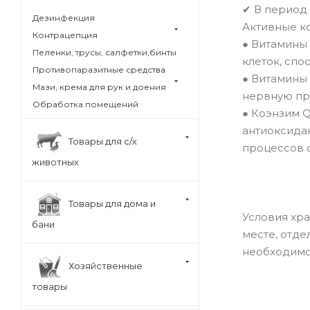
✔ В период
Дезинфекция
Активные к
Контрацепция
● Витамины 
Пеленки, трусы, салфетки,бинты
клеток, спо
Противопаразитные средства
● Витамины
Мази, крема для рук и доения
нервную пр
Обработка помещений
● Коэнзим Q
антиоксида
Товары для с/х
процессов 
животных
Товары для дома и
Условия хра
бани
месте, отде
необходимо 
Хозяйственные
товары