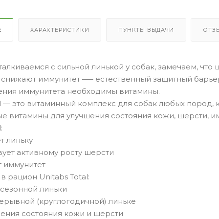
Е
ХАРАКТЕРИСТИКИ
ПУНКТЫ ВЫДАЧИ
ОТЗ
алкиваемся с сильной линькой у собак, замечаем, что 
 снижают иммунитет —– естественный защитный барьер
ения иммунитета необходимы витамины.
al — это витаминный комплекс для собак любых пород,
е витамины для улучшения состояния кожи, шерсти, и
:
т линьку
вует активному росту шерсти
т иммунитет
в рацион Unitabs Total:
 сезонной линьки
ерывной (круглогодичной) линьке
шения состояния кожи и шерсти