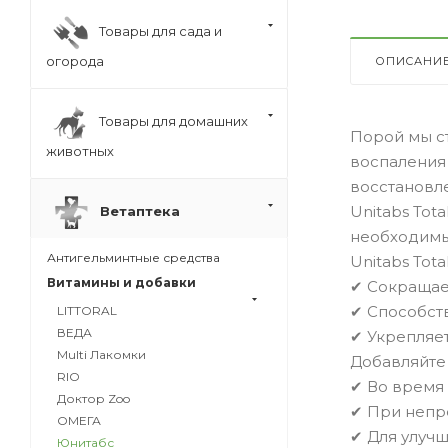
Товары для сада и
огорода
ОПИСАНИ
Товары для домашних
Порой мы ст
животных
воспаления
восстановл
Unitabs Tot
Ветаптека
необходимы
Антигельминтные средства
Unitabs Total
Витамины и добавки
✔ Сокращае
✔ Способст
LITTORAL
ВЕДА
✔ Укрепляе
Multi Лакомки
Добавляйте 
RIO
✔ Во время
Доктор Zoo
✔ При непр
ОМЕГА
✔ Для улуч
Юнитабс