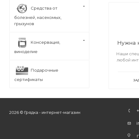
Средства от
болезней, насекомых,
грызунов
Нужна 
Консервация,
виноделие
Наши спец
любой ин
Подарочные
сертификаты
ЗА
2026 © Грядка - интернет-магазин
г