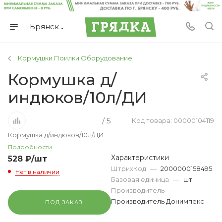
Брянск
Кормушки Поилки Оборудование
Кормушка д/
индюков/10л/ДИ
/ 5
Код товара: 00000104119
Кормушка д/индюков/10л/ДИ
Подробности
Характеристики
528
₽
/шт
ШтрихКод
—
2000000158495
Нет в наличии
Базовая единица
—
шт
Производитель
—
Производитель Донимпекс
ПОД ЗАКАЗ