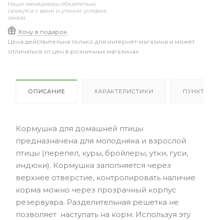
Наши менеджеры обязательно
свяжутся с вами и уточнят условия
заказа
Хочу в подарок
Цена действительна только для интернет-магазина и может
отличаться от цен в розничных магазинах
ОПИСАНИЕ
ХАРАКТЕРИСТИКИ
ПУНКТЫ В
Кормушка для домашней птицы
предназначена для молодняка и взрослой
птицы (перепел, куры, бройлеры, утки, гуси,
индюки). Кормушка заполняется через
верхнее отверстие, контролировать наличие
корма можно через прозрачный корпус
резервуара. Разделительная решетка не
позволяет наступать на корм. Используя эту