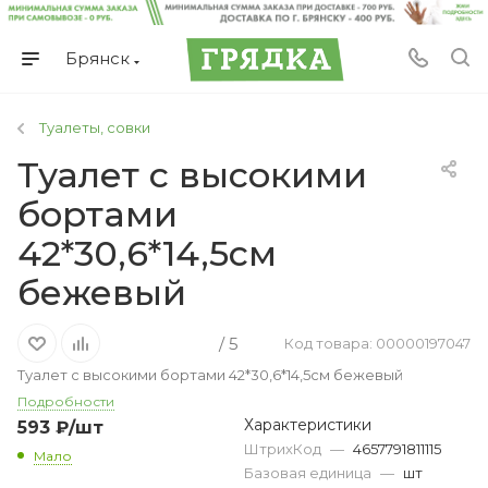
Брянск
Туалеты, совки
Туалет с высокими
бортами
42*30,6*14,5см
бежевый
/ 5
Код товара: 00000197047
Туалет с высокими бортами 42*30,6*14,5см бежевый
Подробности
Характеристики
593
₽
/шт
ШтрихКод
—
4657791811115
Мало
Базовая единица
—
шт