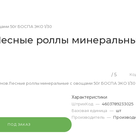
щами 50г БОСПА ЭКО 1/30
Лесные роллы минеральны
/ 5
Ко
унов Лесные роллы минеральные с овощами 50г БОСПА ЭКО 1/30
Характеристики
ШтрихКод
—
4603789233025
Базовая единица
—
шт
Производитель
—
Производи
ПОД ЗАКАЗ