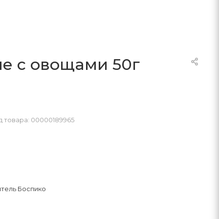
е с овощами 50г
д товара: 00000189965
тель Боспико