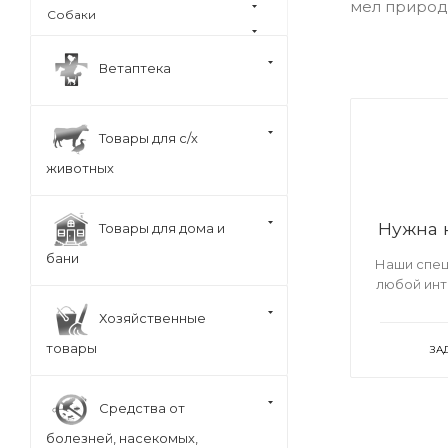
мел природн
Собаки
Ветаптека
Товары для с/х
животных
Нужна 
Товары для дома и
бани
Наши спец
любой ин
Хозяйственные
товары
ЗА
Средства от
болезней, насекомых,