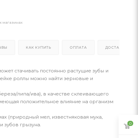
х магазинах
ЫВЫ
КАК КУПИТЬ
ОПЛАТА
ДОСТАВКА
ожет стачивать постоянно растущие зубы и
нейке роллы можно найти зерновые и
береза/липа/ива), в качестве склеивающего
имеющая положительное влияние на организм
ах (природный мел, известняковая мука,
0
и зубов грызуна.