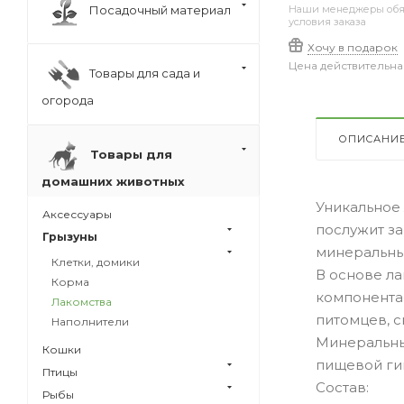
Посадочный материал
Наши менеджеры обяз
условия заказа
Хочу в подарок
Цена действительна
Товары для сада и
огорода
ОПИСАНИ
Товары для
домашних животных
Уникальное 
Аксессуары
послужит з
Грызуны
минеральны
Клетки, домики
В основе ла
Корма
компонента
Лакомства
питомцев, с
Наполнители
Минеральны
Кошки
пищевой гип
Птицы
Cостав:
Рыбы