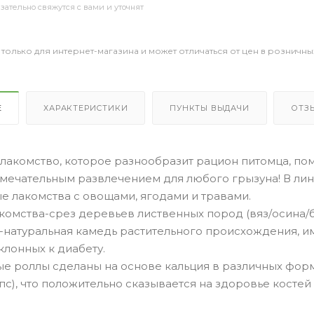
ательно свяжутся с вами и уточнят
 только для интернет-магазина и может отличаться от цен в розничны
Е
ХАРАКТЕРИСТИКИ
ПУНКТЫ ВЫДАЧИ
ОТЗ
лакомство, которое разнообразит рацион питомца, пом
амечательным развлечением для любого грызуна! В ли
е лакомства с овощами, ягодами и травами.
комства-срез деревьев лиственных пород (вяз/осина/
-натуральная камедь растительного происхождения, 
клонных к диабету.
е роллы сделаны на основе кальция в различных форм
с), что положительно сказывается на здоровье костей 