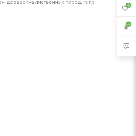
ан, древесина лиственных пород, гипс.
0
0