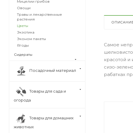
Мицелии грибов
Овощи
Травы и лекарственные
растения
ОПИСАНИ
Цветы
Экзотика
Эконом пакеты
Самое непр
Ягоды
шелковисто
Сидераты
красотой и 
сизо-зелено
Посадочный материал
рабатках п
Товары для сада и
огорода
Товары для домашних
животных