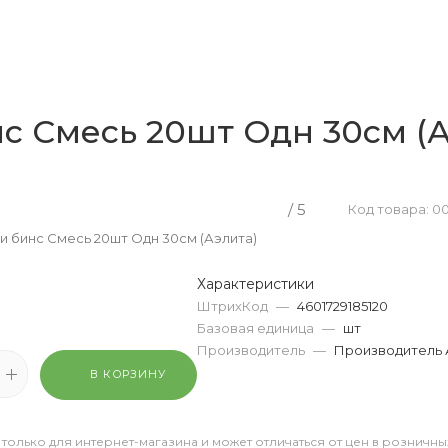
 Смесь 20шт Одн 30см (А
/ 5
Код товара: 0
 бинс Смесь 20шт Одн 30см (Аэлита)
Характеристики
ШтрихКод
—
4601729185120
Базовая единица
—
шт
Производитель
—
Производитель 
В КОРЗИНУ
 только для интернет-магазина и может отличаться от цен в розничны