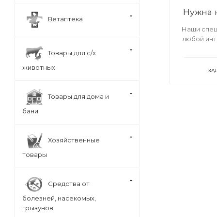
Нужна 
Ветаптека
Наши спец
любой ин
Товары для с/х
животных
ЗА
Товары для дома и
бани
Хозяйственные
товары
Средства от
болезней, насекомых,
грызунов