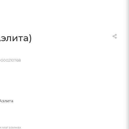
элита)
0000210768
Аэлита
х магазинах