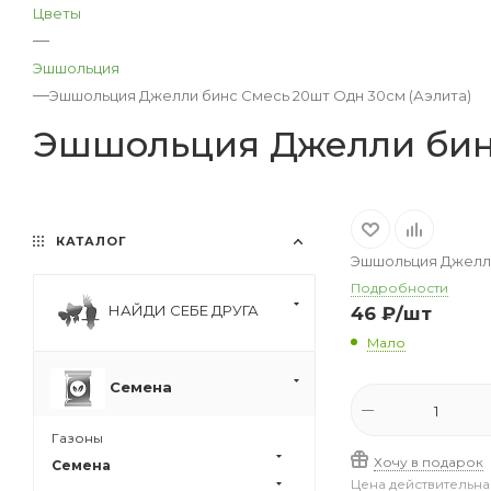
Цветы
—
Эшшольция
—
Эшшольция Джелли бинс Смесь 20шт Одн 30см (Аэлита)
Эшшольция Джелли бинс
КАТАЛОГ
Эшшольция Джелли
Подробности
НАЙДИ СЕБЕ ДРУГА
46
₽
/шт
Мало
Семена
Газоны
Хочу в подарок
Семена
Цена действительна