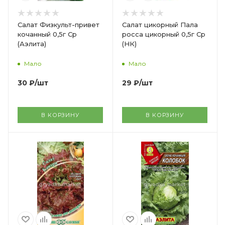
Салат Физкульт-привет
Салат цикорный Пала
кочанный 0,5г Ср
росса цикорный 0,5г Ср
(Аэлита)
(НК)
Мало
Мало
30
₽
/шт
29
₽
/шт
В КОРЗИНУ
В КОРЗИНУ