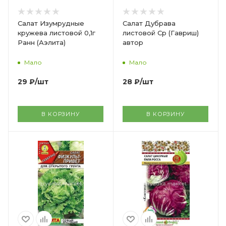
Салат Изумрудные
Салат Дубрава
кружева листовой 0,1г
листовой Ср (Гавриш)
Ранн (Аэлита)
автор
Мало
Мало
29
₽
/шт
28
₽
/шт
В КОРЗИНУ
В КОРЗИНУ