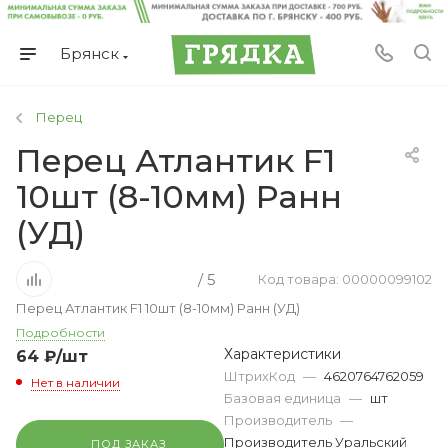
Брянск
Перец
Перец Атлантик F1
10шт (8-10мм) Ранн
(УД)
/ 5
Код товара: 00000099102
Перец Атлантик F1 10шт (8-10мм) Ранн (УД)
Подробности
Характеристики
64
₽
/шт
ШтрихКод
—
4620764762059
Нет в наличии
Базовая единица
—
шт
Производитель
—
Производитель Уральский
ПОД ЗАКАЗ