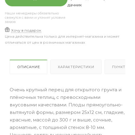
дачник
Наши менеджеры обязательно
свяжутся с вами и уточнят условия
заказа
Хочу в подарок
Цена действительна только для интернет-магазина и может
отличаться от цен в розничных магазинах
ОПИСАНИЕ
ХАРАКТЕРИСТИКИ
ПУНКТЫ В
Очень крупный перец для открытого грунта и
плёночных теплиц, с превосходными
вкусовыми качествами. Плоды прямоугольно-
вытянутой формы, размером 25х12 см, гладкие,
красные, массой до 300 г и выше, сочные,
ароматные, с толщиной стенок 8-10 мм.
Ценность сорта: высокая урожайность,