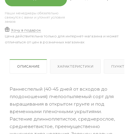
Наши менеджеры обязательно
свяжутся с вами и уточнят условия
заказа
Хочу в подарок
Цена действительна только для интернет-магазина и может
отличаться от цен в розничных магазинах
ОПИСАНИЕ
ХАРАКТЕРИСТИКИ
ПУНКТЫ В
Раннеспелый (40-45 дней от всходов до
плодоношения) пчелоопыляемый сорт для
выращивания в открытом грунте и под
временными пленочными укрытиями.
Растение длинноплетистое, среднерослое,
средневетвистое, преемущественно
женского типа цветения. Зеленец овально-