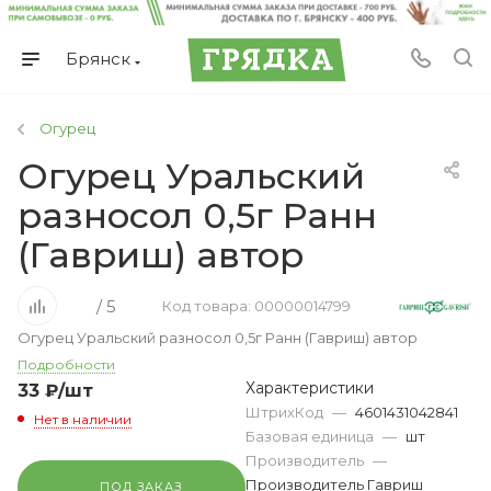
Брянск
Огурец
Огурец Уральский
разносол 0,5г Ранн
(Гавриш) автор
/ 5
Код товара: 00000014799
Огурец Уральский разносол 0,5г Ранн (Гавриш) автор
Подробности
Характеристики
33
₽
/шт
ШтрихКод
—
4601431042841
Нет в наличии
Базовая единица
—
шт
Производитель
—
Производитель Гавриш
ПОД ЗАКАЗ