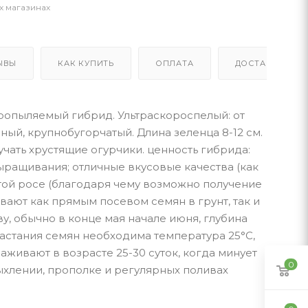
х магазинах
ЫВЫ
КАК КУПИТЬ
ОПЛАТА
ДОСТАВКА
оопыляемый гибрид. Ультраскороспелый: от
ный, крупнобугорчатый. Длина зеленца 8-12 см.
чать хрустящие огурчики. ценность гибрида:
ыращивания; отличные вкусовые качества (как
стой росе (благодаря чему возможно получение
ают как прямым посевом семян в грунт, так и
, обычно в конце мая начале июня, глубина
растания семян необходима температура 25°С,
аживают в возрасте 25-30 суток, когда минует
0
ыхлении, прополке и регулярных поливах