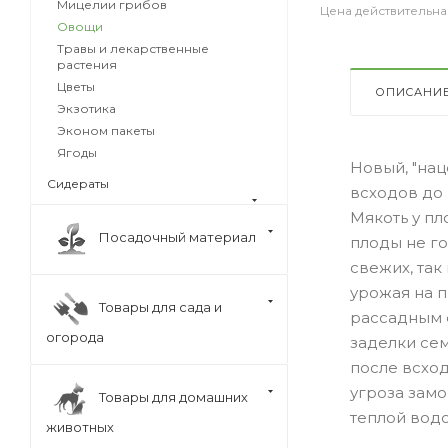
Мицелии грибов
Цена действительна
Овощи
Травы и лекарственные
растения
Цветы
ОПИСАНИ
Экзотика
Эконом пакеты
Ягоды
Новый, "на
Сидераты
всходов до 
Мякоть у пл
Посадочный материал
плоды не го
свежих, так
урожая на 
Товары для сада и
рассадным с
огорода
заделки сем
после всход
угроза замо
Товары для домашних
теплой водо
животных