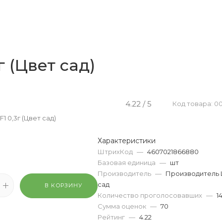
г (Цвет сад)
4.22 / 5
Код товара: 0
1 0,3г (Цвет сад)
Характеристики
ШтрихКод
—
4607021866880
Базовая единица
—
шт
Производитель
—
Производитель
сад
В КОРЗИНУ
Количество проголосовавших
—
1
Сумма оценок
—
70
Рейтинг
—
4.22