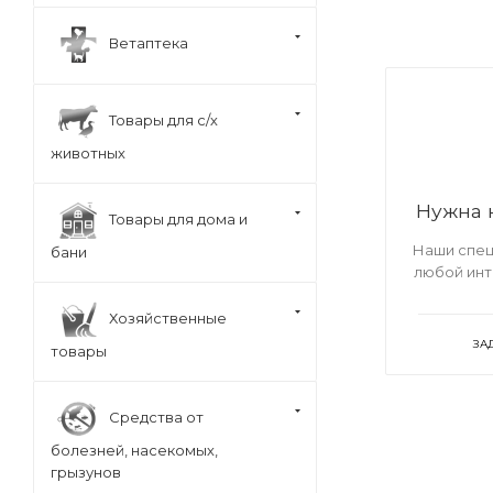
Ветаптека
Товары для с/х
животных
Нужна 
Товары для дома и
Наши спец
бани
любой ин
Хозяйственные
ЗА
товары
Средства от
болезней, насекомых,
грызунов