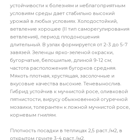
устойчивости к болезням и неблагоприятным
условиям среды дает стабильно высокий
урожай в любых условиях. Холодостойкий,
ветвление хорошее (II тип саморегулирования
ветвления), период плодоношения
длительный. В узлах формируется от 2-3 до 5-7
завязей. Зеленцы ярко-зеленой окраски,
бугорчатые, белошипые, длиной 9-12 см;
частота расположения бугорков средняя.
Мякоть плотная, хрустящая, засолочные и
вкусовые качества высокие. Теневынослив.
Гибрид устойчив к мучнистой росе, оливковой
пятнистости, вирусу обыкновенной огуречной
мозаики, толерантен к ложной мучнистой росе,
корневым гнилям.
Плотность посадки в теплицах 2,5 раст./м2, в
открытом грунте 3-4 раст./м2.