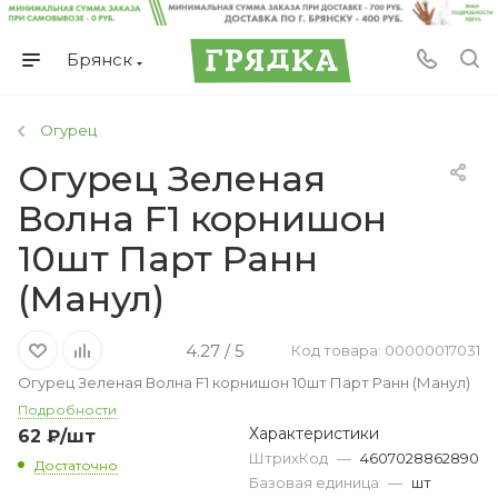
Брянск
Огурец
Огурец Зеленая
Волна F1 корнишон
10шт Парт Ранн
(Манул)
4.27 / 5
Код товара: 00000017031
Огурец Зеленая Волна F1 корнишон 10шт Парт Ранн (Манул)
Подробности
Характеристики
62
₽
/шт
ШтрихКод
—
4607028862890
Достаточно
Базовая единица
—
шт