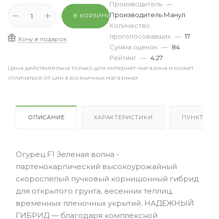
Производитель
—
Производитель Манул
В КОРЗИНУ
Количество
проголосовавших
—
17
Хочу в подарок
Сумма оценок
—
84
Рейтинг
—
4.27
Цена действительна только для интернет-магазина и может
отличаться от цен в розничных магазинах
ОПИСАНИЕ
ХАРАКТЕРИСТИКИ
ПУНКТЫ В
Огурец F1 Зеленая волна -
партенокарпический высокоурожайный
скороспелый пучковый корнишонный гибрид
для открытого грунта, весенних теплиц,
временных пленочных укрытий. НАДЕЖНЫЙ
ГИБРИД — благодаря комплексной