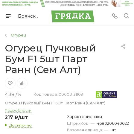
Брянск
Огурец
Огурец Пучковый
Бум F1 5шт Парт
Ранн (Сем Алт)
4.38 / 5
Код товара: 00000131109
Огурец Пучковый Бум F1 5шт Парт Ранн (Сем Алт)
Подробности
Характеристики
217
₽
/шт
ШтрихКод
—
4680206040022
Достаточно
Базовая единица
—
шт