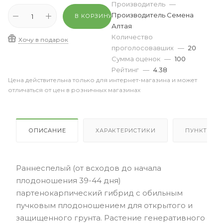
Производитель
—
Производитель Семена
В КОРЗИНУ
Алтая
Количество
Хочу в подарок
проголосовавших
—
20
Сумма оценок
—
100
Рейтинг
—
4.38
Цена действительна только для интернет-магазина и может
отличаться от цен в розничных магазинах
ОПИСАНИЕ
ХАРАКТЕРИСТИКИ
ПУНКТЫ В
Раннеспелый (от всходов до начала
плодоношения 39-44 дня)
партенокарпический гибрид с обильным
пучковым плодоношением для открытого и
защищенного грунта. Растение генеративного