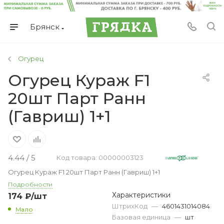
Брянск
Огурец
Огурец Кураж F1
20шт Парт Ранн
(Гавриш) 1+1
4.44 / 5
Код товара: 00000003123
Огурец Кураж F1 20шт Парт Ранн (Гавриш) 1+1
Подробности
Характеристики
174
₽
/шт
ШтрихКод
—
4601431014084
Мало
Базовая единица
—
шт