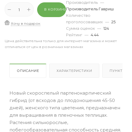
Производитель
—
Производитель Гавриш
В КОРЗИНУ
Количество
проголосовавших
—
25
Хочу в подарок
Сумма оценок
—
124
Рейтинг
—
4.44
Цена действительна только для интернет-магазина и может
отличаться от цен в розничных магазинах
ОПИСАНИЕ
ХАРАКТЕРИСТИКИ
ПУНКТЫ В
Новый скороспелый партенокарпический
гибрид (от всходов до плодоношения 45-50
дней), женского типа цветения, предназначен
для выращивания в пленочных теплицах.
Растения сильнорослые,
побегообразовательная способность средняя.