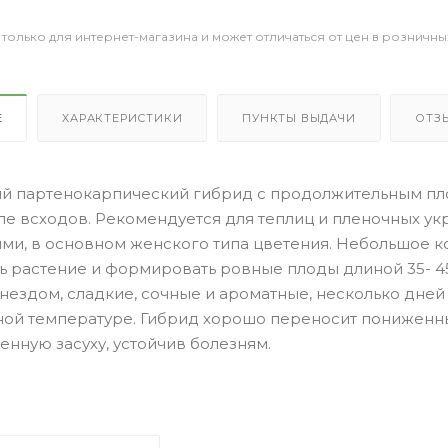
 только для интернет-магазина и может отличаться от цен в розничны
Е
ХАРАКТЕРИСТИКИ
ПУНКТЫ ВЫДАЧИ
ОТЗ
й партенокарпический гибрид с продолжительным пл
ле всходов. Рекомендуется для теплиц и пленочных ук
ми, в основном женского типа цветения. Небольшое к
ь растение и формировать ровные плоды длиной 35- 45
нездом, сладкие, сочные и ароматные, несколько дней
ной температуре. Гибрид хорошо переносит пониженн
нную засуху, устойчив болезням.