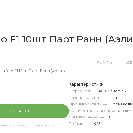
о F1 10шт Парт Ранн (Аэли
4.15 / 5
Код
Ни Хао F1 10шт Парт Ранн (Аэлита)
Характеристики
ШтрихКод
—
4601729127533
Базовая единица
—
шт
Производитель
—
Производи
Количество проголосовавших
ПОД ЗАКАЗ
Сумма оценок
—
60
Рейтинг
—
4.15
ательно свяжутся с вами и уточнят