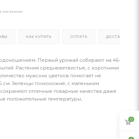
х магазинах
ЫВЫ
КАК КУПИТЬ
ОПЛАТА
ДОСТАВКА
одоношением. Первый урожай собирают на 46-
рытий. Растения средневетвистые, с короткими
оличество мужских цветков помогает не
 см. Зеленцы тонкокожие, с маленьким
 сохраняют отличные товарные качества даже
ые положительные температуры,
0