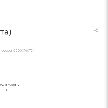
та)
 товара: 00000140724
тель Аэлита
—
12