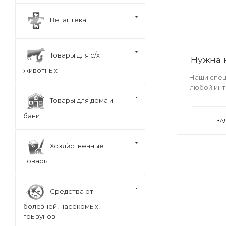
Ветаптека
Товары для с/х
Нужна 
животных
Наши спец
любой ин
Товары для дома и
бани
ЗА
Хозяйственные
товары
Средства от
болезней, насекомых,
грызунов