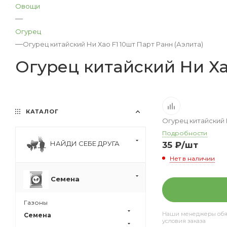
Овощи
—
Огурец
—
Огурец китайский Ни Хао F1 10шт Парт Ранн (Аэлита)
Огурец китайский Ни Ха
КАТАЛОГ
Огурец китайский 
Подробности
НАЙДИ СЕБЕ ДРУГА
35
₽
/шт
Нет в наличии
Семена
Газоны
Наши менеджеры обяз
Семена
условия заказа