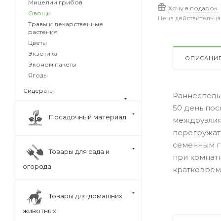
Мицелии грибов
Хочу в подарок
Овощи
Цена действительна
Травы и лекарственные
растения
Цветы
Экзотика
ОПИСАНИ
Эконом пакеты
Ягоды
Сидераты
Раннеспелы
50 день пос
Посадочный материал
междоузлия
перегружат
семенным г
Товары для сада и
при комнат
огорода
кратковреме
Товары для домашних
животных