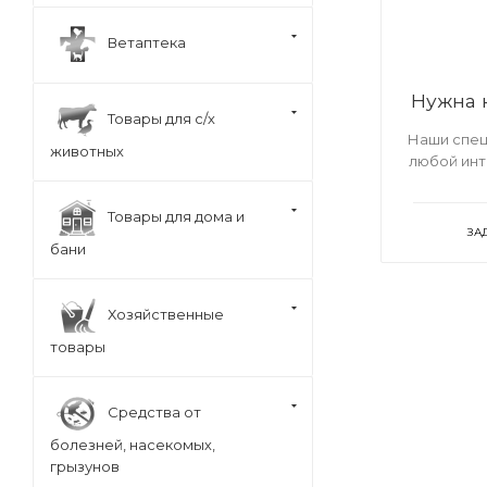
Ветаптека
Нужна 
Товары для с/х
Наши спец
животных
любой ин
Товары для дома и
ЗА
бани
Хозяйственные
товары
Средства от
болезней, насекомых,
грызунов