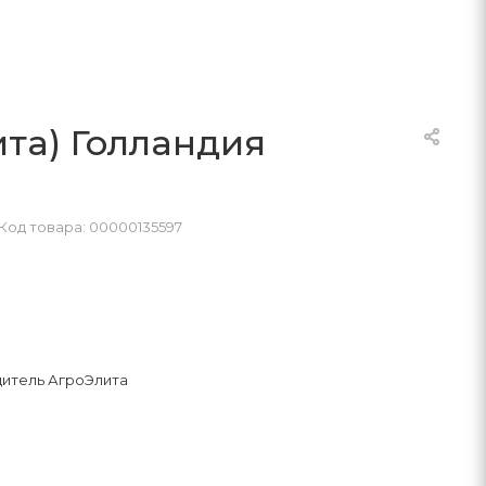
ита) Голландия
Код товара: 00000135597
итель АгроЭлита