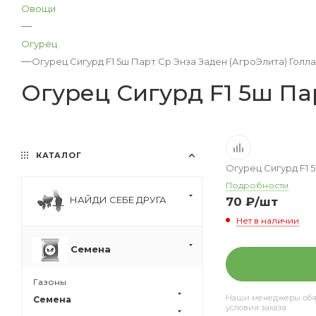
Овощи
—
Огурец
—
Огурец Сигурд F1 5ш Парт Ср Энза Заден (АгроЭлита) Голл
Огурец Сигурд F1 5ш Па
КАТАЛОГ
Огурец Сигурд F1 
Подробности
НАЙДИ СЕБЕ ДРУГА
70
₽
/шт
Нет в наличии
Семена
Газоны
Наши менеджеры обяз
Семена
условия заказа