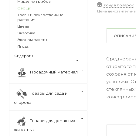
Мицелии грибов
Хочу в подарок
Овощи
Цена действительна
Травы и лекарственные
растения
Цветы
Экзотика
ОПИСАНИ
Эконом пакеты
Ягоды
Сидераты
Среднеранн
открытого т
Посадочный материал
сохраняют 
условиях. О
стеклянных 
Товары для сада и
консервиров
огорода
Товары для домашних
животных