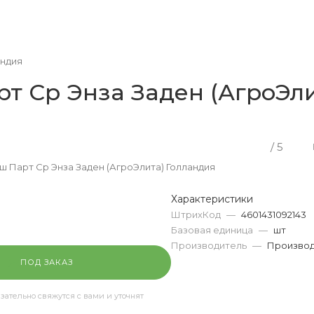
андия
рт Ср Энза Заден (АгроЭл
/ 5
5ш Парт Ср Энза Заден (АгроЭлита) Голландия
Характеристики
ШтрихКод
—
4601431092143
Базовая единица
—
шт
Производитель
—
Производ
ПОД ЗАКАЗ
ательно свяжутся с вами и уточнят