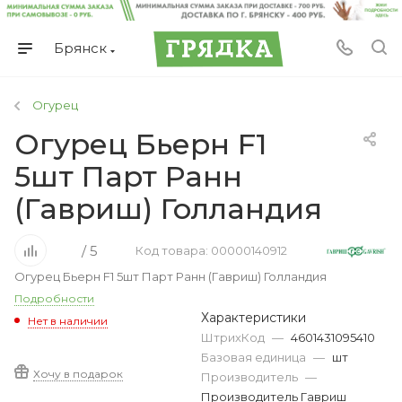
Брянск
Огурец
Огурец Бьерн F1
5шт Парт Ранн
(Гавриш) Голландия
/ 5
Код товара: 00000140912
Огурец Бьерн F1 5шт Парт Ранн (Гавриш) Голландия
Подробности
Характеристики
Нет в наличии
ШтрихКод
—
4601431095410
Базовая единица
—
шт
Хочу в подарок
Производитель
—
Производитель Гавриш