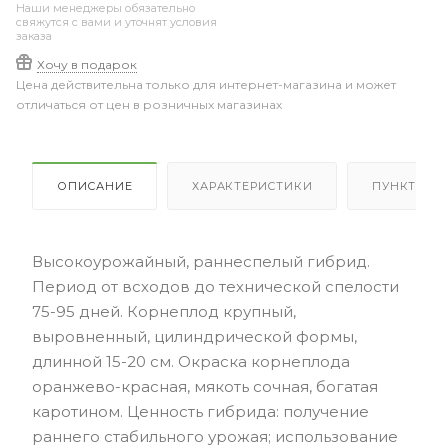
Наши менеджеры обязательно
свяжутся с вами и уточнят условия
заказа
Хочу в подарок
Цена действительна только для интернет-магазина и может
отличаться от цен в розничных магазинах
ОПИСАНИЕ
ХАРАКТЕРИСТИКИ
ПУНКТЫ В
Высокоурожайный, раннеспелый гибрид.
Период от всходов до технической спелости
75-95 дней. Корнеплод крупный,
выровненный, цилиндрической формы,
длинной 15-20 см. Окраска корнеплода
оранжево-красная, мякоть сочная, богатая
каротином. Ценность гибрида: получение
раннего стабильного урожая; использование