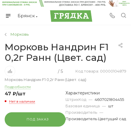
Брянск
Морковь
Морковь Нандрин F1
0,2г Ранн (Цвет. сад)
/ 5
Код товара: 00000104879
Морковь Нандрин F1 0,2г Ранн (Цвет. сад)
Подробности
Характеристики
47
₽
/шт
ШтрихКод
—
4607021804455
Нет в наличии
Базовая единица
—
шт
Производитель
—
Производитель Цветущий сад
ПОД ЗАКАЗ