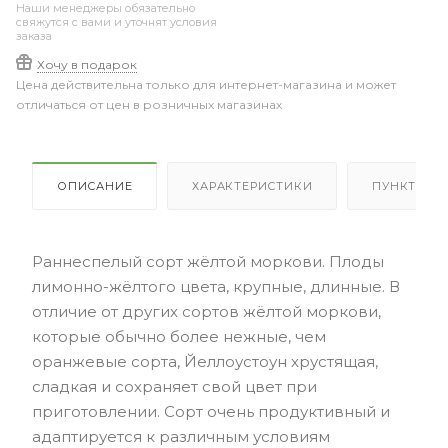
Наши менеджеры обязательно
свяжутся с вами и уточнят условия
заказа
Хочу в подарок
Цена действительна только для интернет-магазина и может
отличаться от цен в розничных магазинах
ОПИСАНИЕ
ХАРАКТЕРИСТИКИ
ПУНКТЫ В
Раннеспелый сорт жёлтой моркови. Плоды
лимонно-жёлтого цвета, крупные, длинные. В
отличие от других сортов жёлтой моркови,
которые обычно более нежные, чем
оранжевые сорта, Йеллоустоун хрустящая,
сладкая и сохраняет свой цвет при
приготовлении. Сорт очень продуктивный и
адаптируется к различным условиям