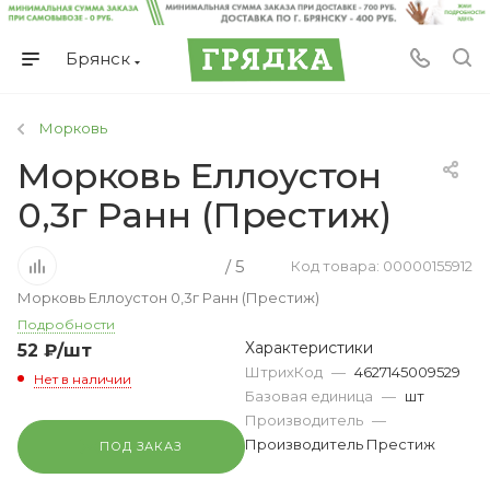
Брянск
Морковь
Морковь Еллоустон
0,3г Ранн (Престиж)
/ 5
Код товара: 00000155912
Морковь Еллоустон 0,3г Ранн (Престиж)
Подробности
Характеристики
52
₽
/шт
ШтрихКод
—
4627145009529
Нет в наличии
Базовая единица
—
шт
Производитель
—
Производитель Престиж
ПОД ЗАКАЗ