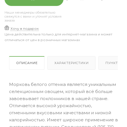
Наши менеджеры обязательно
свяжутся с вами и уточнят условия
заказа
Хочу в подарок
Цена действительна только для интернет-магазина и может
отличаться от цен в розничных магазинах
ОПИСАНИЕ
ХАРАКТЕРИСТИКИ
ПУНКТЫ В
Морковь белого оттенка является уникальным
селекционным овощем, который всё больше
завоевывает поклонников в нашей стране.
Отличается высокой урожайностью,
отменными вкусовыми качествами и низкой
калорийностью. Имеет широкое применение в
диетическом питании. Среднеспелый (105-110