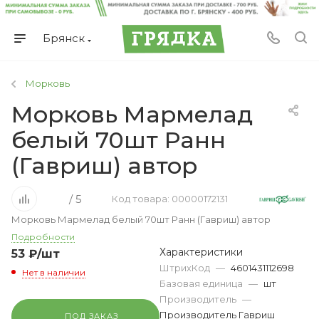
Брянск
Морковь
Морковь Мармелад
белый 70шт Ранн
(Гавриш) автор
/ 5
Код товара: 00000172131
Морковь Мармелад белый 70шт Ранн (Гавриш) автор
Подробности
Характеристики
53
₽
/шт
ШтрихКод
—
4601431112698
Нет в наличии
Базовая единица
—
шт
Производитель
—
Производитель Гавриш
ПОД ЗАКАЗ