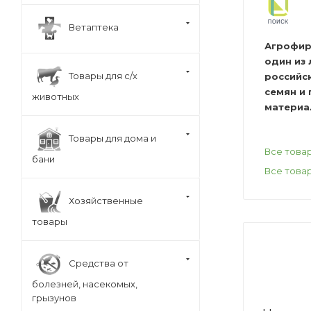
Ветаптека
Агрофир
один из
Товары для с/х
российс
семян и
животных
материа
Товары для дома и
Все това
бани
Все това
Хозяйственные
товары
Средства от
болезней, насекомых,
грызунов