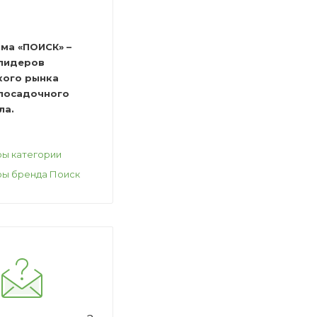
ма «ПОИСК» –
 лидеров
кого рынка
 посадочного
ла.
ры категории
ры бренда Поиск