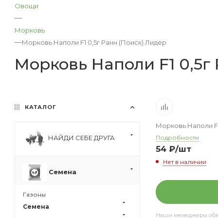
Овощи
—
Морковь
—
Морковь Наполи F1 0,5г Ранн (Поиск) Лидер
Морковь Наполи F1 0,5г
КАТАЛОГ
Морковь Наполи F1
НАЙДИ СЕБЕ ДРУГА
Подробности
54
₽
/шт
Нет в наличии
Семена
Газоны
Семена
Наши менеджеры обяз