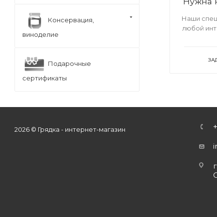
Нужна 
Наши спец
Консервация,
любой ин
виноделие
ЗА
Подарочные
сертификаты
2026 © Грядка - интернет-магазин
г