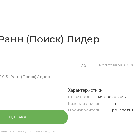
 Ранн (Поиск) Лидер
/ 5
Код товара: 000
 0,5г Ранн (Поиск) Лидер
Характеристики
ШтрихКод
—
4601887012092
Базовая единица
—
шт
Производитель
—
Производит
ПОД ЗАКАЗ
ательно свяжутся с вами и уточнят