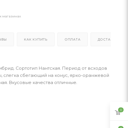
х магазинах
ЫВЫ
КАК КУПИТЬ
ОПЛАТА
ДОСТАВКА
брид. Сортотип Нантская. Период от всходов
, слегка сбегающий на конус, ярко-оранжевой
еная. Вкусовые качества отличные.
0