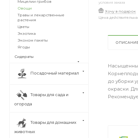
Мицелии грибов
условия заказа
Овощи
Хочу в подарок
Травы и лекарственные
Цена действительна
растения
Цветы
Экзотика
Эконом пакеты
ОПИСАНИ
Ягоды
Сидераты
Насыщенный
Посадочный материал
Корнеплоды
до уборки 
окраски. Дл
Товары для сада и
Рекомендуе
огорода
Товары для домашних
животных