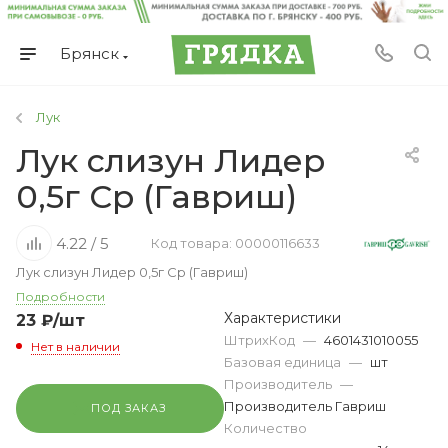
Брянск
Лук
Лук слизун Лидер
0,5г Ср (Гавриш)
4.22 / 5
Код товара: 00000116633
Лук слизун Лидер 0,5г Ср (Гавриш)
Подробности
Характеристики
23
₽
/шт
ШтрихКод
—
4601431010055
Нет в наличии
Базовая единица
—
шт
Производитель
—
Производитель Гавриш
ПОД ЗАКАЗ
Количество