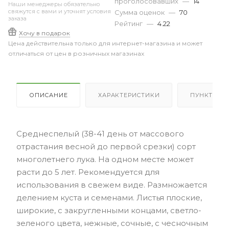
проголосовавших
—
14
Наши менеджеры обязательно
свяжутся с вами и уточнят условия
Сумма оценок
—
70
заказа
Рейтинг
—
4.22
Хочу в подарок
Цена действительна только для интернет-магазина и может
отличаться от цен в розничных магазинах
ОПИСАНИЕ
ХАРАКТЕРИСТИКИ
ПУНКТЫ В
Среднеспелый (38-41 день от массового
отрастания весной до первой срезки) сорт
многолетнего лука. На одном месте может
расти до 5 лет. Рекомендуется для
использования в свежем виде. Размножается
делением куста и семенами. Листья плоские,
широкие, с закругленными концами, светло-
зеленого цвета, нежные, сочные, с чесночным