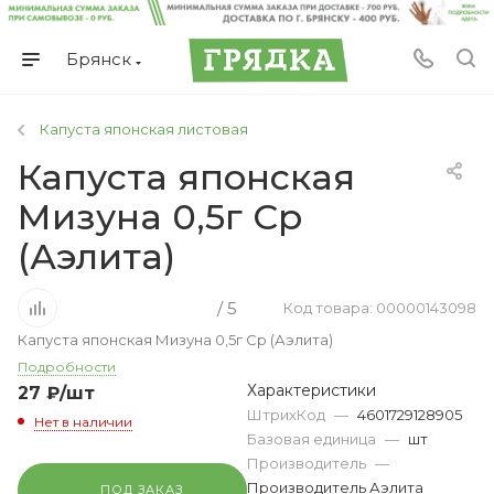
Брянск
Капуста японская листовая
Капуста японская
Мизуна 0,5г Ср
(Аэлита)
/ 5
Код товара: 00000143098
Капуста японская Мизуна 0,5г Ср (Аэлита)
Подробности
Характеристики
27
₽
/шт
ШтрихКод
—
4601729128905
Нет в наличии
Базовая единица
—
шт
Производитель
—
Производитель Аэлита
ПОД ЗАКАЗ