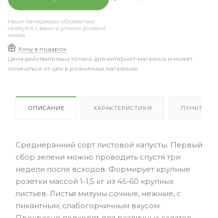
Наши менеджеры обязательно
свяжутся с вами и уточнят условия
заказа
Хочу в подарок
Цена действительна только для интернет-магазина и может
отличаться от цен в розничных магазинах
ОПИСАНИЕ
ХАРАКТЕРИСТИКИ
ПУНКТЫ В
Среднеранний сорт листовой капусты. Первый
сбор зелени можно проводить спустя три
недели после всходов. Формирует крупные
розетки массой 1-1,5 кг из 45-60 крупных
листьев. Листья мизуны сочные, нежные, с
пикантным, слабогорчичным вкусом.
Прекрасно подходят для различных салатов,