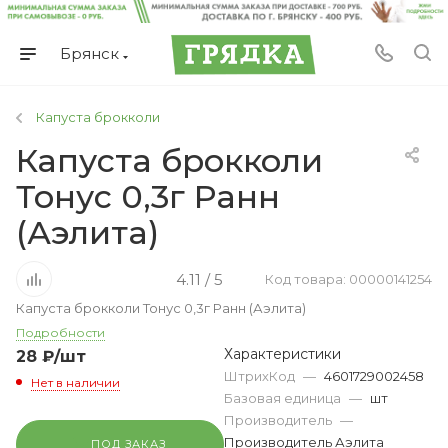
Брянск
Капуста брокколи
Капуста брокколи
Тонус 0,3г Ранн
(Аэлита)
4.11 / 5
Код товара: 00000141254
Капуста брокколи Тонус 0,3г Ранн (Аэлита)
Подробности
Характеристики
28
₽
/шт
ШтрихКод
—
4601729002458
Нет в наличии
Базовая единица
—
шт
Производитель
—
Производитель Аэлита
ПОД ЗАКАЗ