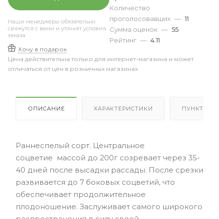
Количество
проголосовавших
—
11
Наши менеджеры обязательно
свяжутся с вами и уточнят условия
Сумма оценок
—
55
заказа
Рейтинг
—
4.11
Хочу в подарок
Цена действительна только для интернет-магазина и может
отличаться от цен в розничных магазинах
ОПИСАНИЕ
ХАРАКТЕРИСТИКИ
ПУНКТЫ В
Раннеспелый сорт. Центральное
соцветие массой до 200г созревает через 35-
40 дней после высадки рассады. После срезки
развивается до 7 боковых соцветий, что
обеспечивает продолжительное
плодоношение. Заслуживает самого широкого
распространения в силу своей