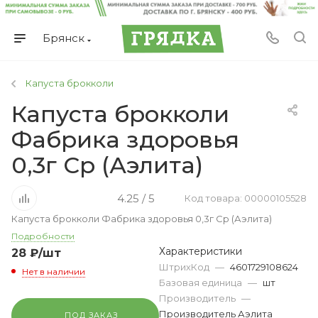
Брянск
Капуста брокколи
Капуста брокколи
Фабрика здоровья
0,3г Ср (Аэлита)
4.25 / 5
Код товара: 00000105528
Капуста брокколи Фабрика здоровья 0,3г Ср (Аэлита)
Подробности
Характеристики
28
₽
/шт
ШтрихКод
—
4601729108624
Нет в наличии
Базовая единица
—
шт
Производитель
—
Производитель Аэлита
ПОД ЗАКАЗ