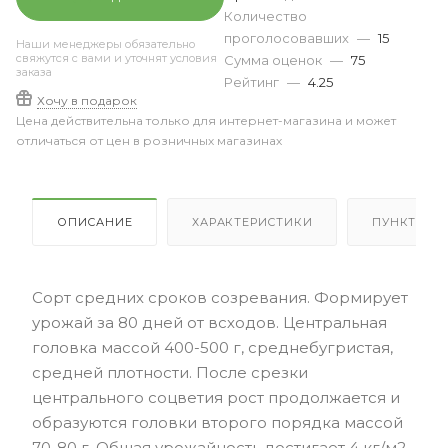
Количество
проголосовавших
—
15
Наши менеджеры обязательно
свяжутся с вами и уточнят условия
Сумма оценок
—
75
заказа
Рейтинг
—
4.25
Хочу в подарок
Цена действительна только для интернет-магазина и может
отличаться от цен в розничных магазинах
ОПИСАНИЕ
ХАРАКТЕРИСТИКИ
ПУНКТЫ В
Cорт средних сроков созревания. Формирует
урожай за 80 дней от всходов. Центральная
головка массой 400-500 г, среднебугристая,
средней плотности. После срезки
центрального соцветия рост продолжается и
образуются головки второго порядка массой
70-80 г. Общая урожайность достигает 4 кг/м2.