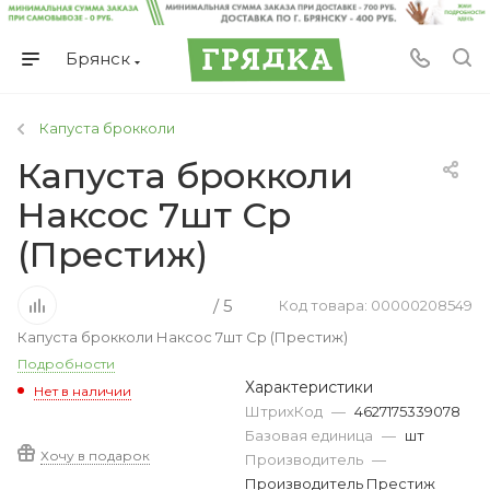
Брянск
Капуста брокколи
Капуста брокколи
Наксос 7шт Ср
(Престиж)
/ 5
Код товара: 00000208549
Капуста брокколи Наксос 7шт Ср (Престиж)
Подробности
Характеристики
Нет в наличии
ШтрихКод
—
4627175339078
Базовая единица
—
шт
Хочу в подарок
Производитель
—
Производитель Престиж