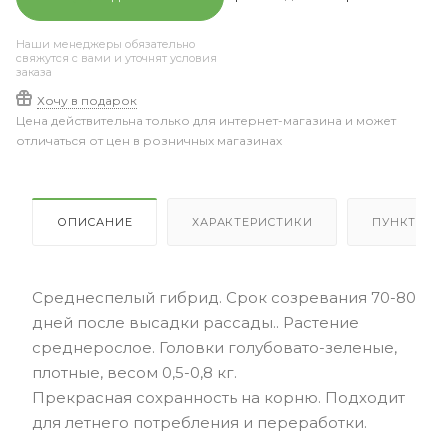
Наши менеджеры обязательно
свяжутся с вами и уточнят условия
заказа
Хочу в подарок
Цена действительна только для интернет-магазина и может
отличаться от цен в розничных магазинах
ОПИСАНИЕ
ХАРАКТЕРИСТИКИ
ПУНКТЫ В
Среднеспелый гибрид. Срок созревания 70-80
дней после высадки рассады.. Растение
среднерослое. Головки голубовато-зеленые,
плотные, весом 0,5-0,8 кг.
Прекрасная сохранность на корню. Подходит
для летнего потребления и переработки.