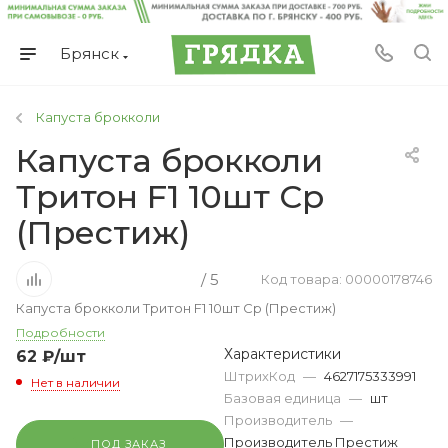
Брянск
Капуста брокколи
Капуста брокколи
Тритон F1 10шт Ср
(Престиж)
/ 5
Код товара: 00000178746
Капуста брокколи Тритон F1 10шт Ср (Престиж)
Подробности
Характеристики
62
₽
/шт
ШтрихКод
—
4627175333991
Нет в наличии
Базовая единица
—
шт
Производитель
—
Производитель Престиж
ПОД ЗАКАЗ