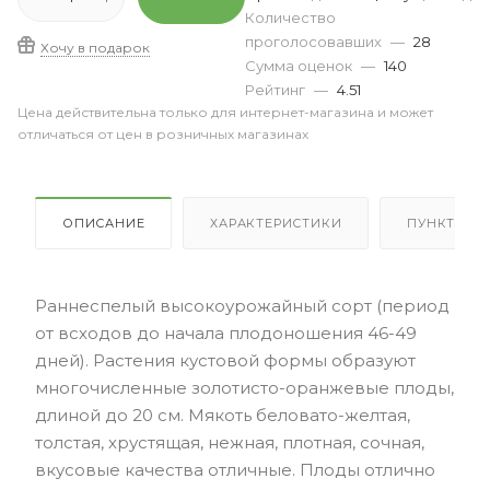
Количество
проголосовавших
—
28
Хочу в подарок
Сумма оценок
—
140
Рейтинг
—
4.51
Цена действительна только для интернет-магазина и может
отличаться от цен в розничных магазинах
ОПИСАНИЕ
ХАРАКТЕРИСТИКИ
ПУНКТЫ В
Раннеспелый высокоурожайный сорт (период
от всходов до начала плодоношения 46-49
дней). Растения кустовой формы образуют
многочисленные золотисто-оранжевые плоды,
длиной до 20 см. Мякоть беловато-желтая,
толстая, хрустящая, нежная, плотная, сочная,
вкусовые качества отличные. Плоды отлично