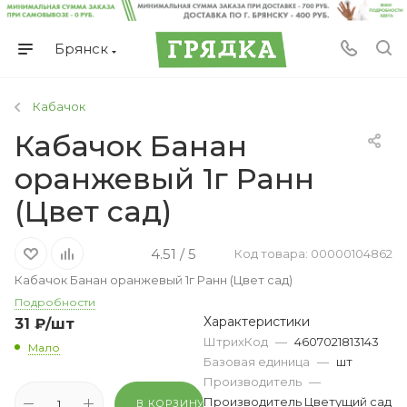
Брянск
Кабачок
Кабачок Банан
оранжевый 1г Ранн
(Цвет сад)
4.51 / 5
Код товара: 00000104862
Кабачок Банан оранжевый 1г Ранн (Цвет сад)
Подробности
Характеристики
31
₽
/шт
ШтрихКод
—
4607021813143
Мало
Базовая единица
—
шт
Производитель
—
Производитель Цветущий сад
В КОРЗИНУ