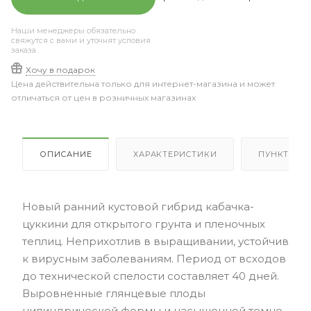
Наши менеджеры обязательно
свяжутся с вами и уточнят условия
заказа
Хочу в подарок
Цена действительна только для интернет-магазина и может
отличаться от цен в розничных магазинах
ОПИСАНИЕ
ХАРАКТЕРИСТИКИ
ПУНКТЫ В
Новый ранний кустовой гибрид кабачка-
цуккини для открытого грунта и пленочных
теплиц. Неприхотлив в выращивании, устойчив
к вирусным заболеваниям. Период от всходов
до технической спелости составляет 40 дней.
Выровненные глянцевые плоды
цилиндрической формы и насыщенной темно-