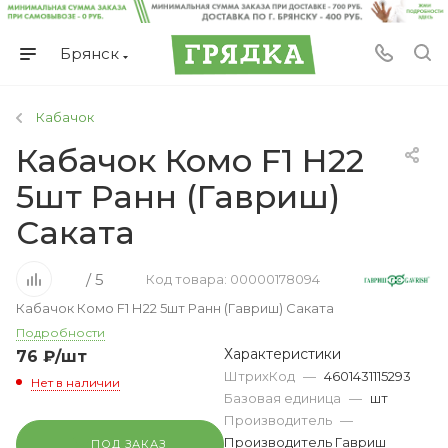
Брянск
Кабачок
Кабачок Комо F1 Н22
5шт Ранн (Гавриш)
Саката
/ 5
Код товара: 00000178094
Кабачок Комо F1 Н22 5шт Ранн (Гавриш) Саката
Подробности
Характеристики
76
₽
/шт
ШтрихКод
—
4601431115293
Нет в наличии
Базовая единица
—
шт
Производитель
—
Производитель Гавриш
ПОД ЗАКАЗ