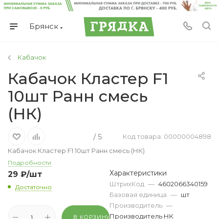
Брянск
Кабачок
Кабачок Кластер F1
10шт Ранн смесь
(НК)
/ 5
Код товара: 00000004898
Кабачок Кластер F1 10шт Ранн смесь (НК)
Подробности
Характеристики
29
₽
/шт
ШтрихКод
—
4602066340159
Достаточно
Базовая единица
—
шт
Производитель
—
Производитель НК
В КОРЗИНУ