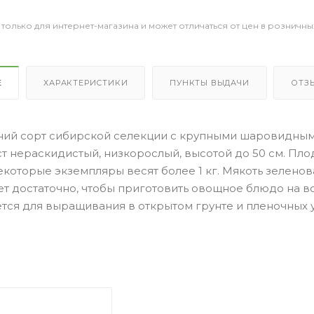
 только для интернет-магазина и может отличаться от цен в розничны
Е
ХАРАКТЕРИСТИКИ
ПУНКТЫ ВЫДАЧИ
ОТЗ
ий сорт сибирской селекции с крупными шаровидными
уст нераскидистый, низкорослый, высотой до 50 см. Пл
некоторые экземпляры весят более 1 кг. Мякоть зелено
т достаточно, чтобы приготовить овощное блюдо на всю 
ся для выращивания в открытом грунте и пленочных ук