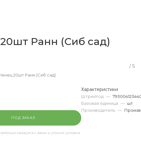
20шт Ранн (Сиб сад)
/ 5
енец 20шт Ранн (Сиб сад)
Характеристики
ШтрихКод
—
79300412344
Базовая единица
—
шт
Производитель
—
Произв
ПОД ЗАКАЗ
тельно свяжутся с вами и уточнят условия