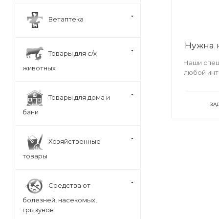
Ветаптека
Нужна 
Товары для с/х
Наши спец
животных
любой ин
Товары для дома и
ЗА
бани
Хозяйственные
товары
Средства от
болезней, насекомых,
грызунов