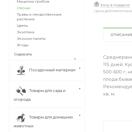
Мицелии грибов
Хочу в подарок
Овощи
Цена действительна
Травы и лекарственные
растения
Цветы
Экзотика
ОПИСАНИ
Эконом пакеты
Ягоды
Сидераты
Среднеранн
115 дней. К
Посадочный материал
500-600 г, 
плода бывае
Рекомендует
Товары для сада и
кв. м.
огорода
Товары для домашних
животных