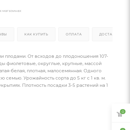
х магазинах
ЫВЫ
КАК КУПИТЬ
ОПЛАТА
ДОСТАВКА
 плодами. От всходов до плодоношения 107-
оды фиолетовые, округлые, крупные, массой
ватая-белая, плотная, малосемянная. Одного
семью. Урожайность сорта до 5 кг с 1 кв. м.
рытиях. Плотность посадки 3-5 растений на 1
0