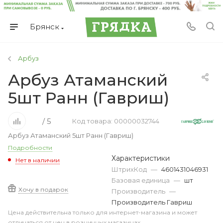
Брянск
Арбуз
Арбуз Атаманский
5шт Ранн (Гавриш)
/ 5
Код товара: 00000032744
Арбуз Атаманский 5шт Ранн (Гавриш)
Подробности
Характеристики
Нет в наличии
ШтрихКод
—
4601431046931
Базовая единица
—
шт
Хочу в подарок
Производитель
—
Производитель Гавриш
Цена действительна только для интернет-магазина и может
отличаться от цен в розничных магазинах