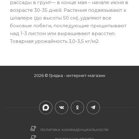
рассады в грунт— в конце мая – начале июня в
возрасте 30-35 дней. Растения подвязывают к
шпалере (до высоты 50 см), удаляют все
боковые побеги, последующие прищипывают
над 1-3 листом или выращивают врасстил.
Товарная урожайность 3,0-3,5 кг/м2.
2026 © Грядка - интернет-магазин
ПОЛИТИКА КОНФИДЕНЦИАЛЬНОСТИ