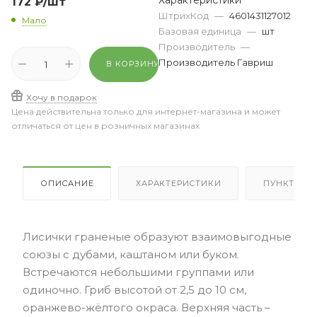
Характеристики
172
₽
/шт
ШтрихКод
—
4601431127012
Мало
Базовая единица
—
шт
Производитель
—
Производитель Гавриш
В КОРЗИНУ
Хочу в подарок
Цена действительна только для интернет-магазина и может
отличаться от цен в розничных магазинах
ОПИСАНИЕ
ХАРАКТЕРИСТИКИ
ПУНКТЫ В
Лисички граненые образуют взаимовыгодные
союзы с дубами, каштаном или буком.
Встречаются небольшими группами или
одиночно. Гриб высотой от 2,5 до 10 см,
оранжево-жёлтого окраса. Верхняя часть –