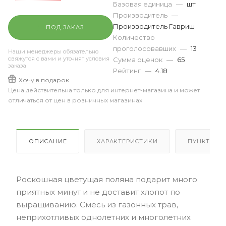
Базовая единица
—
шт
Производитель
—
Производитель Гавриш
ПОД ЗАКАЗ
Количество
проголосовавших
—
13
Наши менеджеры обязательно
свяжутся с вами и уточнят условия
Сумма оценок
—
65
заказа
Рейтинг
—
4.18
Хочу в подарок
Цена действительна только для интернет-магазина и может
отличаться от цен в розничных магазинах
ОПИСАНИЕ
ХАРАКТЕРИСТИКИ
ПУНКТЫ В
Роскошная цветущая поляна подарит много
приятных минут и не доставит хлопот по
выращиванию. Смесь из газонных трав,
неприхотливых однолетних и многолетних