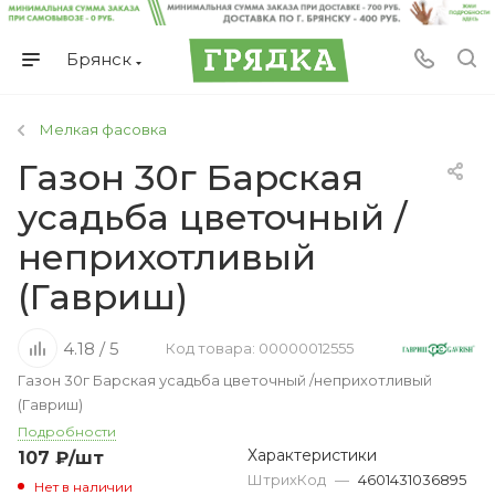
Брянск
Мелкая фасовка
Газон 30г Барская
усадьба цветочный /
неприхотливый
(Гавриш)
4.18 / 5
Код товара: 00000012555
Газон 30г Барская усадьба цветочный /неприхотливый
(Гавриш)
Подробности
Характеристики
107
₽
/шт
ШтрихКод
—
4601431036895
Нет в наличии