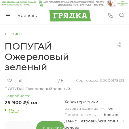
Брянск
птицы
ПОПУГАЙ
Ожереловый
зеленый
/ 5
Код товара: 00000178313
ПОПУГАЙ Ожереловый зеленый
Подробности
Характеристики
29 900
₽
/гол
Базовая единица
—
гол
Мало
Производитель
—
Клочков
Денис Петрович/жив птица ГК
Белова
В КОРЗИНУ