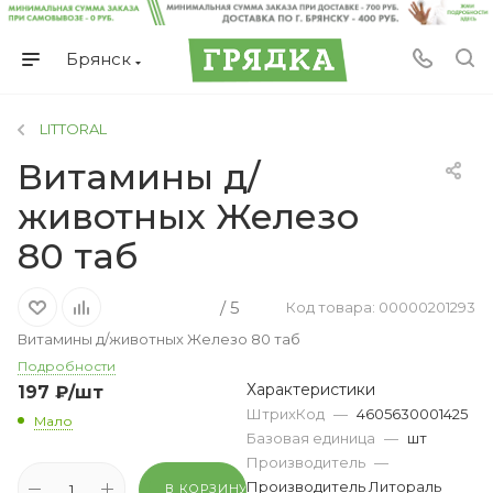
Брянск
LITTORAL
Витамины д/
животных Железо
80 таб
/ 5
Код товара: 00000201293
Витамины д/животных Железо 80 таб
Подробности
Характеристики
197
₽
/шт
ШтрихКод
—
4605630001425
Мало
Базовая единица
—
шт
Производитель
—
Производитель Литораль
В КОРЗИНУ