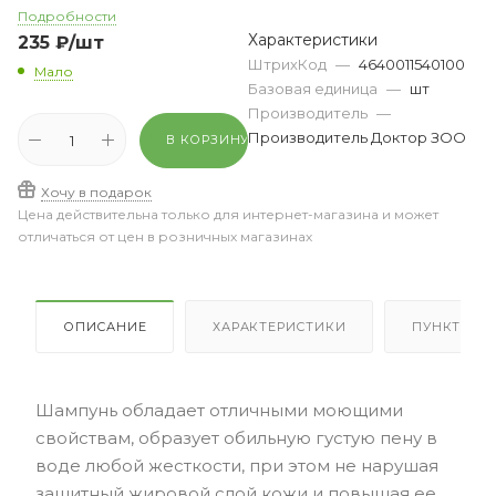
Подробности
Характеристики
235
₽
/шт
ШтрихКод
—
4640011540100
Мало
Базовая единица
—
шт
Производитель
—
Производитель Доктор ЗОО
В КОРЗИНУ
Хочу в подарок
Цена действительна только для интернет-магазина и может
отличаться от цен в розничных магазинах
ОПИСАНИЕ
ХАРАКТЕРИСТИКИ
ПУНКТЫ В
Шампунь обладает отличными моющими
свойствам, образует обильную густую пену в
воде любой жесткости, при этом не нарушая
защитный жировой слой кожи и повышая ее