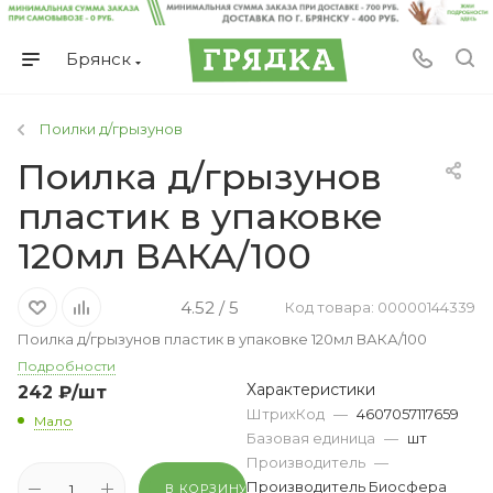
Брянск
Поилки д/грызунов
Поилка д/грызунов
пластик в упаковке
120мл ВАКА/100
4.52 / 5
Код товара: 00000144339
Поилка д/грызунов пластик в упаковке 120мл ВАКА/100
Подробности
Характеристики
242
₽
/шт
ШтрихКод
—
4607057117659
Мало
Базовая единица
—
шт
Производитель
—
Производитель Биосфера
В КОРЗИНУ