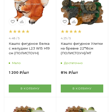
4.48 / 5
4.25 / 5
Кашпо фигурное Белка
Кашпо фигурное Улитки
с желудем L23 W15 H19
на бревне 22*16см
см (ПОЛИСТОУН)
(ПОЛИСТОУН)/МТ
Мало
Достаточно
1 200
₽
/шт
814
₽
/шт
В КОРЗИНУ
В КОРЗИНУ