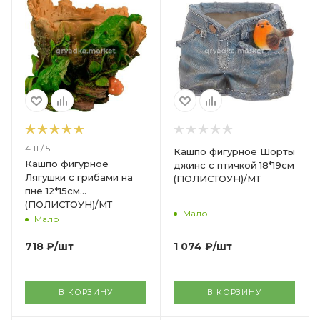
4.11 / 5
Кашпо фигурное Шорты
Кашпо фигурное
джинс с птичкой 18*19см
Лягушки с грибами на
(ПОЛИСТОУН)/МТ
пне 12*15см
(ПОЛИСТОУН)/МТ
Мало
Мало
1 074
₽
/шт
718
₽
/шт
В КОРЗИНУ
В КОРЗИНУ