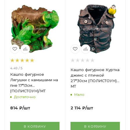
4.49 / 5
Кашпо фигурное Куртка
Кашпо фигурное
джинс с птичкой
Лягушки с камышами на
27*30см (ПОЛИСТОУН)/
пне 17*13см
МТ
(ПОЛИСТОУН)/МТ
Мало
Достаточно
2 114
₽
/шт
814
₽
/шт
В КОРЗИНУ
В КОРЗИНУ