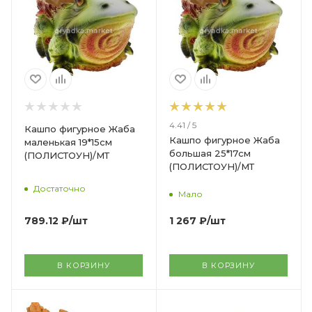
4.41 / 5
Кашпо фигурное Жаба
Кашпо фигурное Жаба
маленькая 19*15см
большая 25*17см
(ПОЛИСТОУН)/МТ
(ПОЛИСТОУН)/МТ
Достаточно
Мало
789.12
₽
/шт
1 267
₽
/шт
В КОРЗИНУ
В КОРЗИНУ