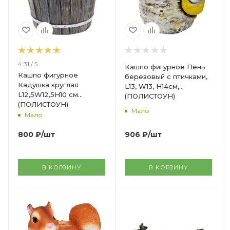
4.31 / 5
Кашпо фигурное Пень
Кашпо фигурное
березовый с птичками,
Кадушка круглая
L13, W13, H14см,
L12,5W12,5H10 см
(ПОЛИСТОУН)
(ПОЛИСТОУН)
Мало
Мало
906
₽
/шт
800
₽
/шт
В КОРЗИНУ
В КОРЗИНУ