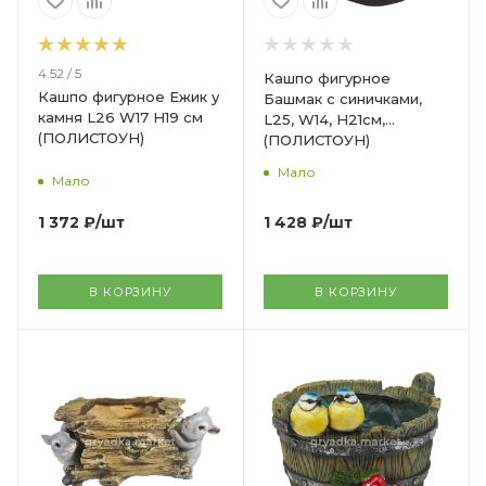
4.52 / 5
Кашпо фигурное
Кашпо фигурное Ежик у
Башмак с синичками,
камня L26 W17 H19 см
L25, W14, H21см,
(ПОЛИСТОУН)
(ПОЛИСТОУН)
Мало
Мало
1 428
₽
/шт
1 372
₽
/шт
В КОРЗИНУ
В КОРЗИНУ