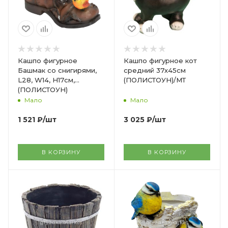
Кашпо фигурное
Кашпо фигурное кот
Башмак со снигирями,
средний 37х45см
L28, W14, H17см,
(ПОЛИСТОУН)/МТ
(ПОЛИСТОУН)
Мало
Мало
1 521
₽
/шт
3 025
₽
/шт
В КОРЗИНУ
В КОРЗИНУ