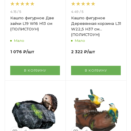
4.15 / 5
4.49 / 5
Кашпо фигурное Две
Кашпо фигурное
зайки L19 W16 H13 см
Деревянная корзина L31
(ПОЛИСТОУН)
W22,5 H37 см
(ПОЛИСТОУН)
Мало
Мало
1 076
₽
/шт
2 322
₽
/шт
В КОРЗИНУ
В КОРЗИНУ