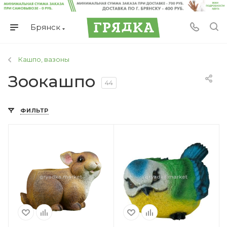
Брянск
Кашпо, вазоны
Зоокашпо
44
ФИЛЬТР