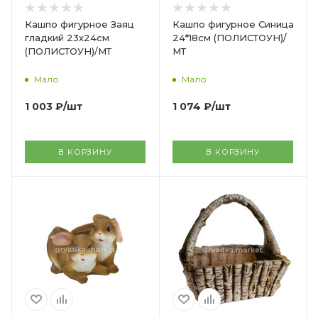
Кашпо фигурное Заяц
Кашпо фигурное Синица
гладкий 23х24см
24*18см (ПОЛИСТОУН)/
(ПОЛИСТОУН)/МТ
МТ
Мало
Мало
1 003
₽
/шт
1 074
₽
/шт
В КОРЗИНУ
В КОРЗИНУ