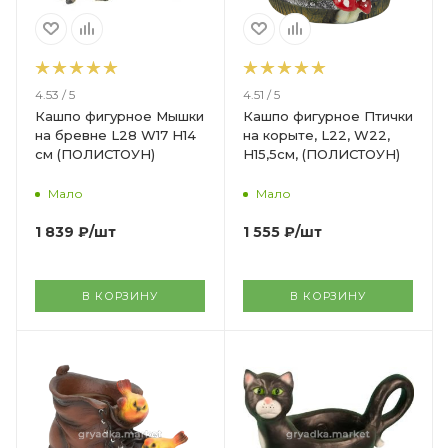
4.53 / 5
4.51 / 5
Кашпо фигурное Мышки
Кашпо фигурное Птички
на бревне L28 W17 H14
на корыте, L22, W22,
см (ПОЛИСТОУН)
H15,5см, (ПОЛИСТОУН)
Мало
Мало
1 839
₽
/шт
1 555
₽
/шт
В КОРЗИНУ
В КОРЗИНУ