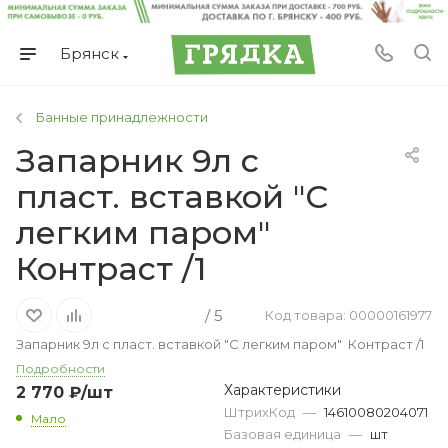
Брянск
Банные принадлежности
Запарник 9л с
пласт. вставкой "С
легким паром"
Контраст /1
/ 5
Код товара: 00000161977
Запарник 9л с пласт. вставкой "С легким паром" Контраст /1
Подробности
Характеристики
2 770
₽
/шт
ШтрихКод
—
14610080204071
Мало
Базовая единица
—
шт