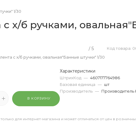
учки" 1/30
 с х/б ручками, овальная"
/ 5
Код товара: 0
лента с х/б ручками, овальная"Банные штучки" 1/30
Характеристики
ШтрихКод
—
4607177764986
Базовая единица
—
шт
Производитель
—
Производитель 
В КОРЗИНУ
 только для интернет-магазина и может отличаться от цен в розничны