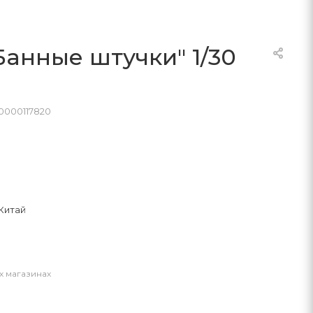
Банные штучки" 1/30
0000117820
Китай
х магазинах