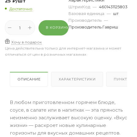
Характеристики
25
₽
/шт
ШтрихКод
—
4601431125803
Достаточно
Базовая единица
—
шт
Производитель
—
Производитель Гавриш
В КОРЗИНУ
Хочу в подарок
Цена действительна только для интернет-магазина и может
отличаться от цен в розничных магазинах
ОПИСАНИЕ
ХАРАКТЕРИСТИКИ
ПУНКТЫ В
В любом приготовленном горячем блюде,
соусе, в салате или в напитках — эта пряность
неизменно заслуживает высокую оценку. «Вкус
жизни» — раскроет новые кулинарные
горизонты для вкусных домашних рецептов.